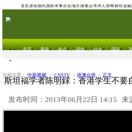
首页
|
滚动
|
国内
|
国际
|
军事
|
社会
|
地方
|
港澳
|
台湾
|
华人
|
侨网
|
财经
|
金融
|
首页
最新
热点
国内
社会
国际
东北亚电视网
当前位置：
中新视频
>
CNSTV
>
港澳台侨
>
正文
斯坦福学者陈明銶：香港学生不要自
发布时间：2013年06月22日 14:15
来