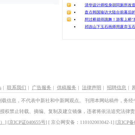
清华设计师投身胡同厕所改造
盘点韩国瑜访大陆台前幕后的
想过桥就得跳舞！游客上桥“
祁连山下玉石画师用废弃玉
s
|
联系我们
|
广告服务
|
供稿服务
|
法律声明
|
招聘信息
|
刊载信息，不代表中新社和中新网观点。 刊用本网站稿件，务经
授权禁止转载、摘编、复制及建立镜像，违者将依法追究法律责
8）
] [
京ICP证040655号
] [ 京公网安备：110102003042-1] [
京ICP备0