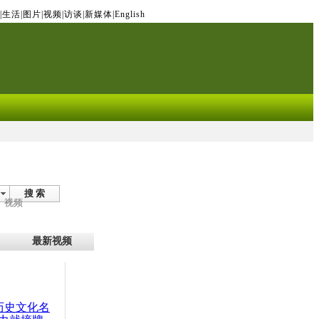
|
生活
|
图片
|
视频
|
访谈
|
新媒体
|
English
搜 索
视频
最新视频
：历史文化名