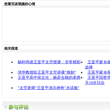
您看完该视频的心情
相关报道
杨利伟谈王亚平太空授课：非常精彩
王亚平家乡发
追捧
清华教授给王亚平太空讲课“挑刺”
王亚平家乡
王亚平高中班主任：她是合格的老师
王亚平回答学
天16次日出
"太空老师"王亚平演示神奇"水试验"