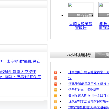
清明祭英烈
魂
热点新闻
呆萌大熊猫滑
狗教
雪取乐
胖猫
专家解密太
设置 赞王
24小时视频排行
一周
行“太空授课”邮戳 民众
母校师生盛赞太空授课
【中国风】德云社孟鹤堂：万
生问题：没看到UFO 每
深
河北无腿老兵马三小：爬行19
信号灯Plus！浑身都亮
美国发言人即兴用中文回答
现代密码学之父如何保存密
“中华赏樱胜地”无锡太湖鼋