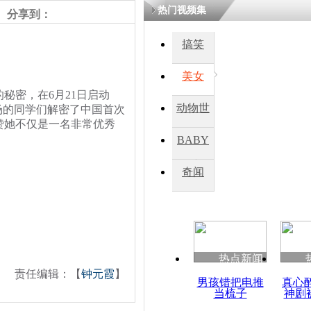
热门视频集
分享到：
四川一精神
搞笑
病发持大锤
美女
密，在6月21日启动
探访传承四
动物世
场的同学们解密了中国首次
俗：近万民
赞她不仅是一名非常优秀
英省亲送行
界
BABY
秀
奇闻
小伙骑车逆
崩溃 网上
因
热点新闻
四川兴文苗
责任编辑：【
钟元霞
】
度苗族花山
男孩错把电推
真心
当梳子
神剧