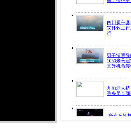
城，保护不
四川冕宁县
灾扑救工作
行
男子清明登
1050米悬
直升机悬停
九旬老人挤
乘务员全部
“所有车辆
开！”儿童
警急速救助