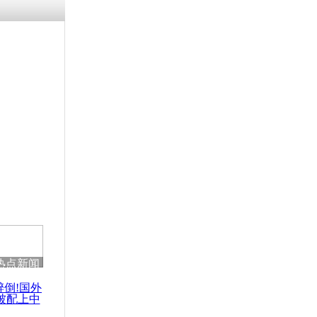
残疾男子因
砸银行
千年传统习
众为娥皇女
行被查情绪
回答崩溃原
热点新闻
乡上万人欢
节
醉倒!国外
被配上中
国民乐