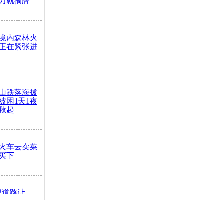
力就摘牌
境内森林火
正在紧张进
山跌落海拔
崖被困1天1夜
救起
火车去卖菜
买下
把道路让
突发疾病交