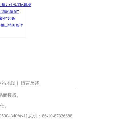
 精力付出堪比建楼
“精彩瞬间”
魔性”起舞
石拼出精美画作
网站地图
|
留言反馈
书面授权。
任。
5004340号-1
] 总机：86-10-87826688