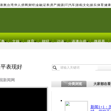
港澳
|
台湾
|
华人
|
侨网
|
财经
|
金融
|
证券
|
房产
|
能源
|
IT
|
汽车
|
游戏
|
文化
|
娱乐
|
体育
|
健康
军事
文娱
体育
财经
访谈
港澳台侨
微视界
亚平表现好
国新闻网
分类浏览
大家都在看
新闻1+1