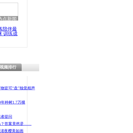
 哀思悼忠
热点新闻
练陪伴最
咪 训练成
空授课课程
功瘦身
亚平表现好
视频排行
物皆可“盘”独觉相声
年种树1.7万棵
记者提问
码？答案竟然是……
头渚夜樱美如画