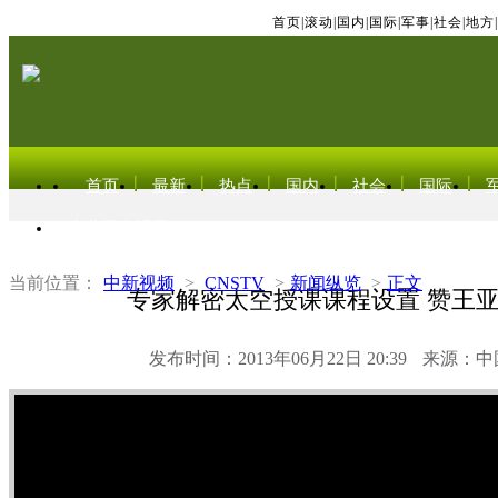
首页
|
滚动
|
国内
|
国际
|
军事
|
社会
|
地方
|
首页
最新
热点
国内
社会
国际
东北亚电视网
当前位置：
中新视频
>
CNSTV
>
新闻纵览
>
正文
专家解密太空授课课程设置 赞王
发布时间：2013年06月22日 20:39
来源：中