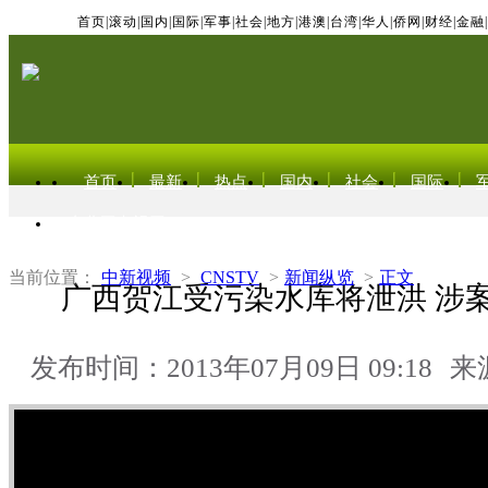
首页
|
滚动
|
国内
|
国际
|
军事
|
社会
|
地方
|
港澳
|
台湾
|
华人
|
侨网
|
财经
|
金融
|
首页
最新
热点
国内
社会
国际
东北亚电视网
当前位置：
中新视频
>
CNSTV
>
新闻纵览
>
正文
广西贺江受污染水库将泄洪 涉
发布时间：2013年07月09日 09:18
来