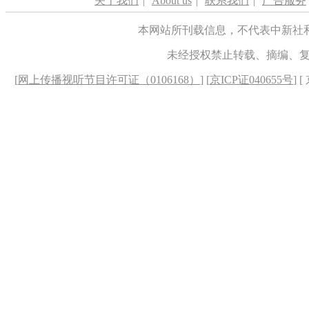
关于我们
|
About us
|
联系我们
|
广告服务
本网站所刊载信息，不代表中新社
未经授权禁止转载、摘编、
[
网上传播视听节目许可证（0106168）
] [
京ICP证040655号
] 