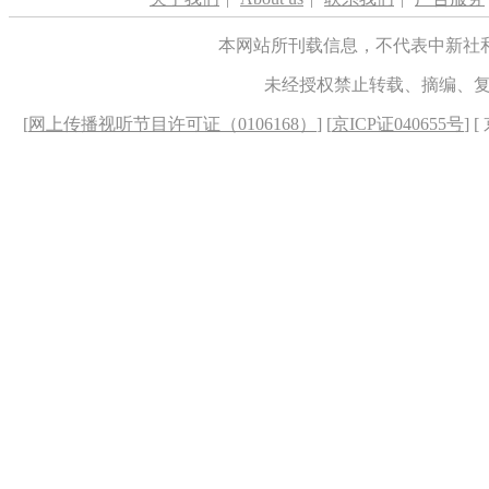
本网站所刊载信息，不代表中新社
未经授权禁止转载、摘编、
[
网上传播视听节目许可证（0106168）
] [
京ICP证040655号
] 