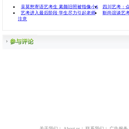
吴莫愁寄语艺考生 素颜旧照被指像小S
四川艺考：众
艺考进入最后阶段 学生尽力引起老师
靳尚谊谈艺
注意
关于我们
|
About us
|
联系我们
|
广告服务