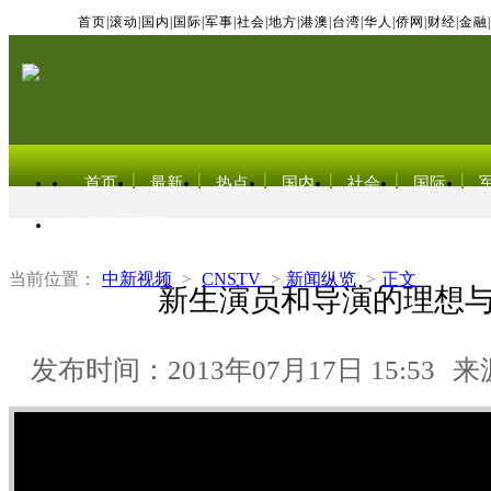
首页
|
滚动
|
国内
|
国际
|
军事
|
社会
|
地方
|
港澳
|
台湾
|
华人
|
侨网
|
财经
|
金融
|
首页
最新
热点
国内
社会
国际
东北亚电视网
当前位置：
中新视频
>
CNSTV
>
新闻纵览
>
正文
新生演员和导演的理想
发布时间：2013年07月17日 15:53
来