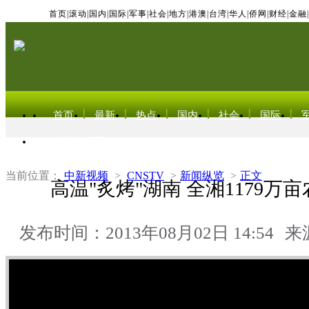
首页
|
滚动
|
国内
|
国际
|
军事
|
社会
|
地方
|
港澳
|
台湾
|
华人
|
侨网
|
财经
|
金融
|
首页
最新
热点
国内
社会
国际
东北亚电视网
当前位置：
中新视频
>
CNSTV
>
新闻纵览
>
正文
高温"炙烤"湖南 全湘1179万
发布时间：2013年08月02日 14:54
来