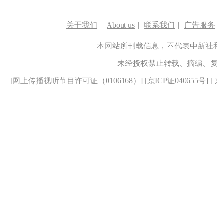
关于我们
|
About us
|
联系我们
|
广告服务
本网站所刊载信息，不代表中新社
未经授权禁止转载、摘编、
[
网上传播视听节目许可证（0106168）
] [
京ICP证040655号
] 