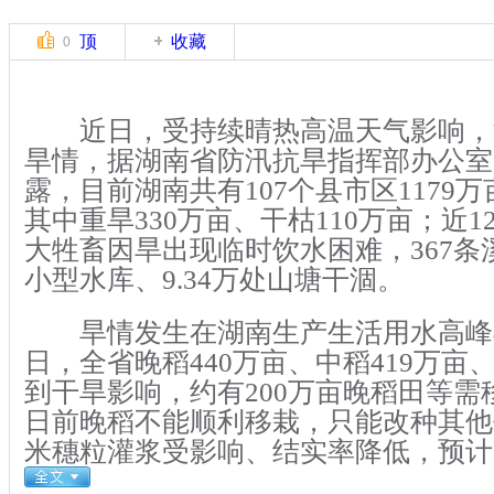
顶
收藏
0
近日，受持续晴热高温天气影响，
旱情，据湖南省防汛抗旱指挥部办公室7
露，目前湖南共有107个县市区1179
其中重旱330万亩、干枯110万亩；近1
大牲畜因旱出现临时饮水困难，367条溪
小型水库、9.34万处山塘干涸。
旱情发生在湖南生产生活用水高峰期
日，全省晚稻440万亩、中稻419万亩、
到干旱影响，约有200万亩晚稻田等需移
日前晚稻不能顺利移栽，只能改种其他
米穗粒灌浆受影响、结实率降低，预计