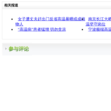
相关报道
女子遭丈夫赶出门反省高温暴晒或成植
南京长江大桥
物人
温坚守岗位
“高温病”患者猛增 切勿贪凉
宁波极端高