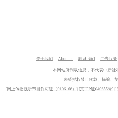
关于我们
|
About us
|
联系我们
|
广告服务
本网站所刊载信息，不代表中新社
未经授权禁止转载、摘编、
[
网上传播视听节目许可证（0106168）
] [
京ICP证040655号
] 