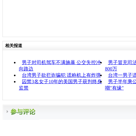
相关报道
男子对司机驾车不满施暴 公交失控冲
男子冒充司法
向路边
800万
台湾男子欲拦诈骗犯 谎称机上有炸弹
台湾一男子
囚禁3名女子10年的美国男子获判终身
男子半年乘
监禁
嘲"有缘"