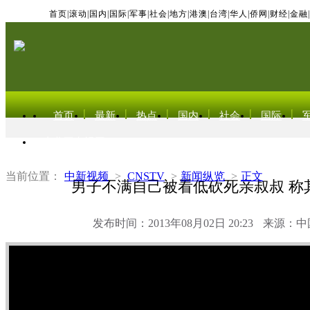
首页
|
滚动
|
国内
|
国际
|
军事
|
社会
|
地方
|
港澳
|
台湾
|
华人
|
侨网
|
财经
|
金融
|
首页
最新
热点
国内
社会
国际
东北亚电视网
当前位置：
中新视频
>
CNSTV
>
新闻纵览
>
正文
男子不满自己被看低砍死亲叔叔 称
发布时间：2013年08月02日 20:23
来源：中