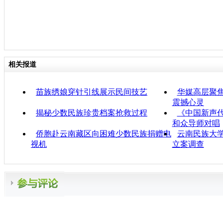
相关报道
苗族绣娘穿针引线展示民间技艺
华媒高层聚
震撼心灵
揭秘少数民族珍贵档案抢救过程
《中国新声
和众导师对唱
侨胞赴云南藏区向困难少数民族捐赠电
云南民族大
视机
立案调查