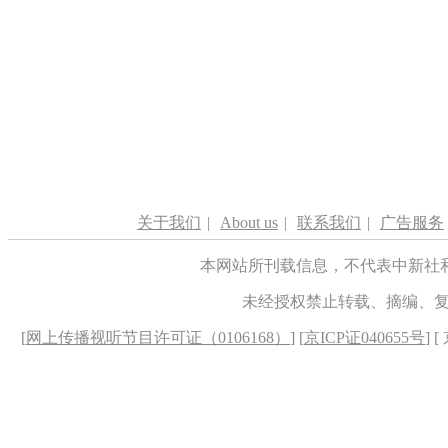
关于我们
|
About us
|
联系我们
|
广告服务
本网站所刊载信息，不代表中新社
未经授权禁止转载、摘编、
[
网上传播视听节目许可证（0106168）
] [
京ICP证040655号
] 