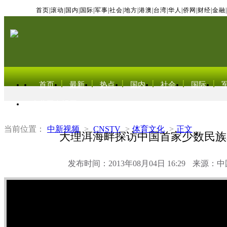
首页
|
滚动
|
国内
|
国际
|
军事
|
社会
|
地方
|
港澳
|
台湾
|
华人
|
侨网
|
财经
|
金融
|
首页
最新
热点
国内
社会
国际
东北亚电视网
当前位置：
中新视频
>
CNSTV
>
体育文化
>
正文
大理洱海畔探访中国首家少数民族
发布时间：2013年08月04日 16:29
来源：中