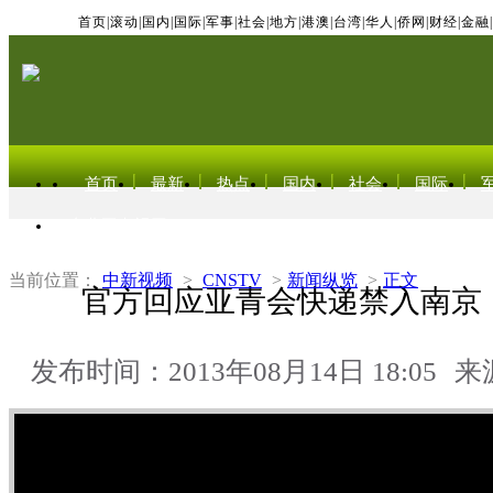
首页
|
滚动
|
国内
|
国际
|
军事
|
社会
|
地方
|
港澳
|
台湾
|
华人
|
侨网
|
财经
|
金融
|
首页
最新
热点
国内
社会
国际
东北亚电视网
当前位置：
中新视频
>
CNSTV
>
新闻纵览
>
正文
官方回应亚青会快递禁入南京
发布时间：2013年08月14日 18:05
来