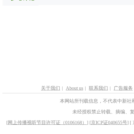
关于我们
|
About us
|
联系我们
|
广告服务
本网站所刊载信息，不代表中新社
未经授权禁止转载、摘编、
[
网上传播视听节目许可证（0106168）
] [
京ICP证040655号
] 