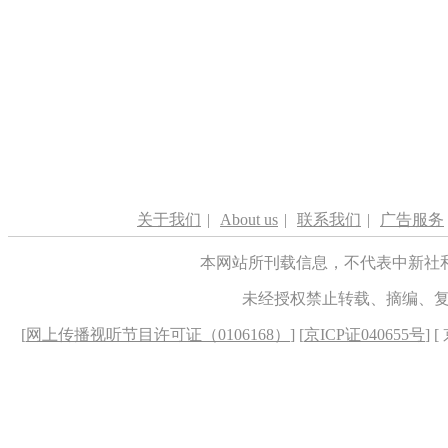
关于我们
|
About us
|
联系我们
|
广告服务
本网站所刊载信息，不代表中新社
未经授权禁止转载、摘编、
[
网上传播视听节目许可证（0106168）
] [
京ICP证040655号
] 