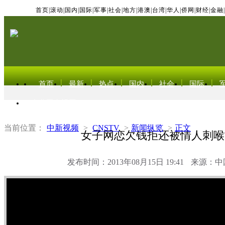
首页
|
滚动
|
国内
|
国际
|
军事
|
社会
|
地方
|
港澳
|
台湾
|
华人
|
侨网
|
财经
|
金融
|
首页
最新
热点
国内
社会
国际
东北亚电视网
当前位置：
中新视频
>
CNSTV
>
新闻纵览
>
正文
女子网恋欠钱拒还被情人刺喉
发布时间：2013年08月15日 19:41
来源：中