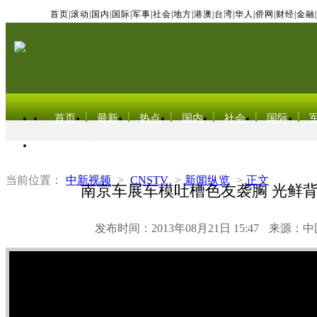
首页
|
滚动
|
国内
|
国际
|
军事
|
社会
|
地方
|
港澳
|
台湾
|
华人
|
侨网
|
财经
|
金融
|
首页
最新
热点
国内
社会
国际
东北亚电视网
当前位置：
中新视频
>
CNSTV
>
新闻纵览
>
正文
南京车展车模吐槽色友袭胸 光鲜
发布时间：2013年08月21日 15:47
来源：中