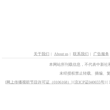
关于我们
|
About us
|
联系我们
|
广告服务
本网站所刊载信息，不代表中新社
未经授权禁止转载、摘编、
[
网上传播视听节目许可证（0106168）
] [
京ICP证040655号
] 