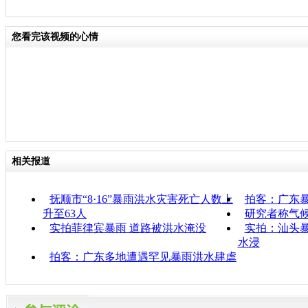
您看完该视频的心情
相关报道
抚顺市“8·16”暴雨洪水灾害死亡人数上
拍客：广东暴
升至63人
研究者称气
实拍菲律宾暴雨 道路被洪水淹没
实拍：汕头暴
水浸
拍客：广东多地遭遇罕见暴雨洪水肆虐