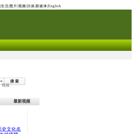
|
生活
|
图片
|
视频
|
访谈
|
新媒体
|
English
搜 索
视频
最新视频
：历史文化名