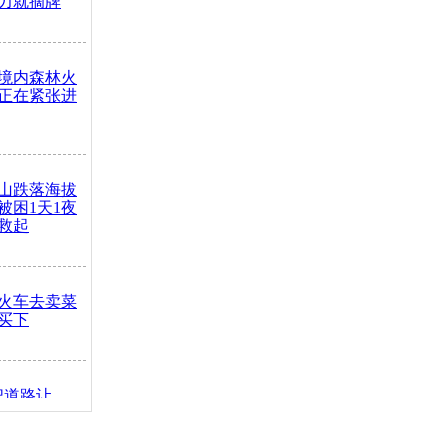
力就摘牌
境内森林火
正在紧张进
山跌落海拔
崖被困1天1夜
救起
火车去卖菜
买下
把道路让
突发疾病交