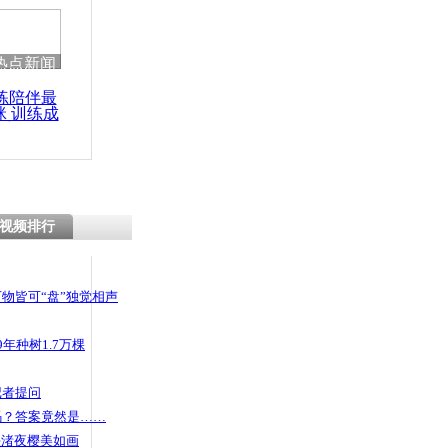
 哀思悼忠
热点新闻
练陪伴最
咪 训练成
潮南洪水退
功瘦身
拾家园
视频排行
物皆可“盘”独觉相声
年种树1.7万棵
记者提问
码？答案竟然是……
头渚夜樱美如画