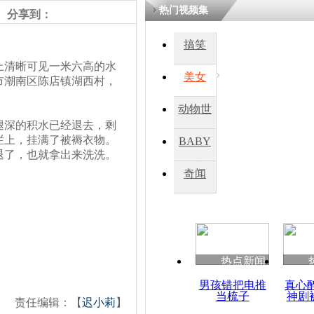
热门视频集
分享到：
四川一精神
搞笑
病发持大锤
清晰可见一米六高的水
美女
市潮南区陈店镇湖西村，
探访传承四
动物世
俗：近万民
腿深的积水已经退去，剩
英省亲送行
界
栏上，挂满了被褥衣物。
BABY
退了，也就拿出来洗洗。
秀
奇闻
小伙骑车逆
崩溃 网上
因
热点新闻
四川兴文苗
度苗族花山
男孩错把电推
真心
当梳子
神剧
责任编辑：【
迟小莉
】