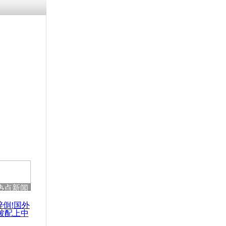
残疾男子因
砸银行
千年传统习
众为娥皇女
行被查情绪
回答崩溃原
热点新闻
乡上万人欢
节
醉倒!国外
被配上中
国民乐