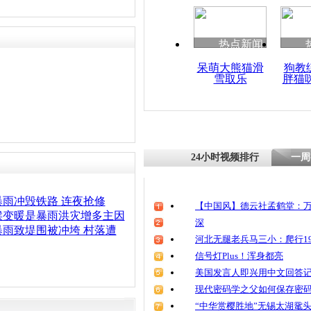
清明祭英烈
魂
热点新闻
呆萌大熊猫滑
狗教
雪取乐
胖猫
直击：汕头
去 村民重
24小时视频排行
一周
雨冲毁铁路 连夜抢修
【中国风】德云社孟鹤堂：万
候变暖是暴雨洪灾增多主因
深
雨致堤围被冲垮 村落遭
河北无腿老兵马三小：爬行19
信号灯Plus！浑身都亮
美国发言人即兴用中文回答
现代密码学之父如何保存密
“中华赏樱胜地”无锡太湖鼋