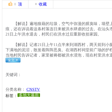
顶
收藏
0
【解说】遍地狼藉的垃圾，空气中弥漫的腥臭味，墙壁上
痕，还在诉说着这条村落连日来被洪水肆虐的过去。在汕头
21日上午洪水退去，村民们在洪水过后重新收拾家园。
【解说】记者21日上午11点半来到湖西村，两天前到小
下满地的泥沼，散发着阵阵恶臭。在湖西村祠堂前广场的护
当地村民告诉记者，家里被褥都被洪水浸泡，现在村里洪水
关键词：
分类名称：
CNSTV
多地大暴雨
标签：