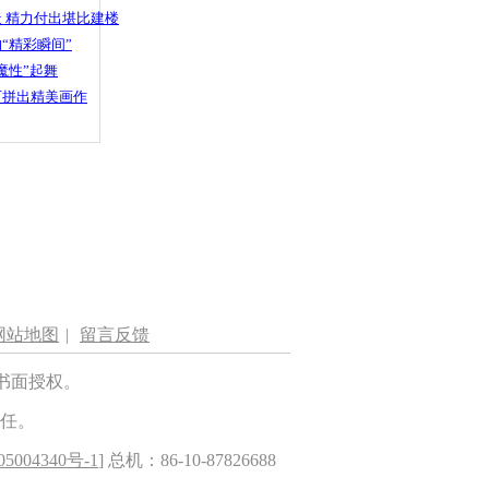
 精力付出堪比建楼
“精彩瞬间”
魔性”起舞
石拼出精美画作
网站地图
|
留言反馈
书面授权。
任。
5004340号-1
] 总机：86-10-87826688