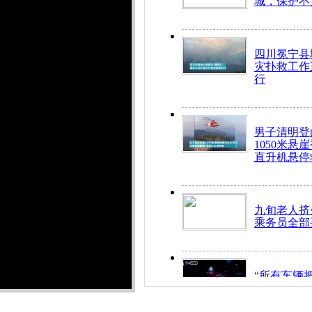
城，保护不
四川冕宁县
灾扑救工作
行
男子清明登
1050米悬
直升机悬停
九旬老人挤
乘务员全部
“所有车辆
开！”儿童
警急速救助