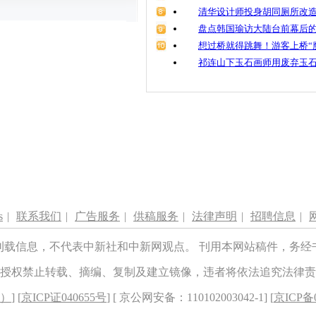
清华设计师投身胡同厕所改造
盘点韩国瑜访大陆台前幕后的
想过桥就得跳舞！游客上桥“
祁连山下玉石画师用废弃玉
s
|
联系我们
|
广告服务
|
供稿服务
|
法律声明
|
招聘信息
|
刊载信息，不代表中新社和中新网观点。 刊用本网站稿件，务经
授权禁止转载、摘编、复制及建立镜像，违者将依法追究法律责
8）
] [
京ICP证040655号
] [ 京公网安备：110102003042-1] [
京ICP备0