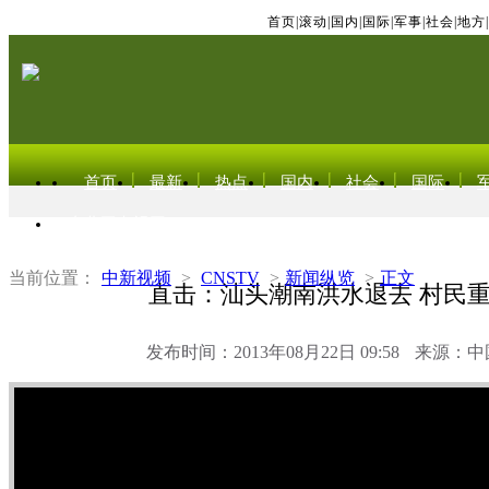
首页
|
滚动
|
国内
|
国际
|
军事
|
社会
|
地方
|
首页
最新
热点
国内
社会
国际
东北亚电视网
当前位置：
中新视频
>
CNSTV
>
新闻纵览
>
正文
直击：汕头潮南洪水退去 村民
发布时间：2013年08月22日 09:58
来源：中