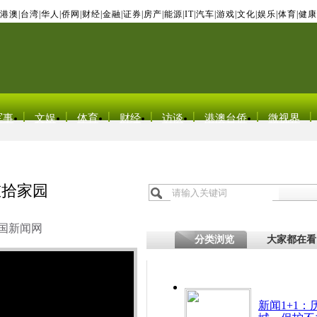
港澳
|
台湾
|
华人
|
侨网
|
财经
|
金融
|
证券
|
房产
|
能源
|
IT
|
汽车
|
游戏
|
文化
|
娱乐
|
体育
|
健康
军事
文娱
体育
财经
访谈
港澳台侨
微视界
重拾家园
国新闻网
分类浏览
大家都在看
新闻1+1