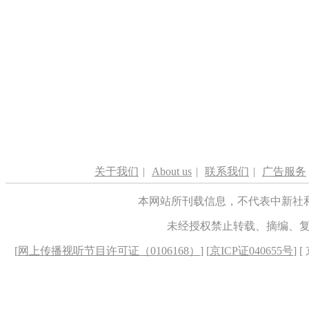
关于我们
|
About us
|
联系我们
|
广告服务
本网站所刊载信息，不代表中新社
未经授权禁止转载、摘编、
[
网上传播视听节目许可证（0106168）
] [
京ICP证040655号
] 