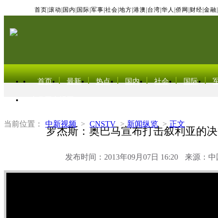
首页
|
滚动
|
国内
|
国际
|
军事
|
社会
|
地方
|
港澳
|
台湾
|
华人
|
侨网
|
财经
|
金融
|
首页
最新
热点
国内
社会
国际
东北亚电视网
当前位置：
中新视频
>
CNSTV
>
新闻纵览
>
正文
罗杰斯：奥巴马宣布打击叙利亚的决
发布时间：2013年09月07日 16:20
来源：中