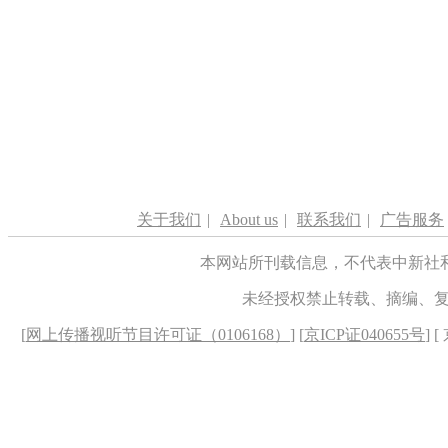
关于我们
|
About us
|
联系我们
|
广告服务
本网站所刊载信息，不代表中新社
未经授权禁止转载、摘编、
[
网上传播视听节目许可证（0106168）
] [
京ICP证040655号
] 