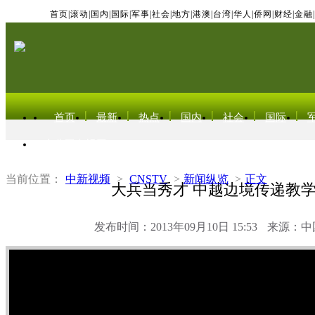
首页
|
滚动
|
国内
|
国际
|
军事
|
社会
|
地方
|
港澳
|
台湾
|
华人
|
侨网
|
财经
|
金融
|
首页
最新
热点
国内
社会
国际
东北亚电视网
当前位置：
中新视频
>
CNSTV
>
新闻纵览
>
正文
大兵当秀才 中越边境传递教学
发布时间：2013年09月10日 15:53
来源：中