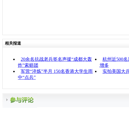
相关报道
20余名抗战老兵签名声援“成都大轰
杭州近500
炸”索赔团
增多
军营“淬炼”半月 150名香港大学生雨
实拍美国大
中“点兵”