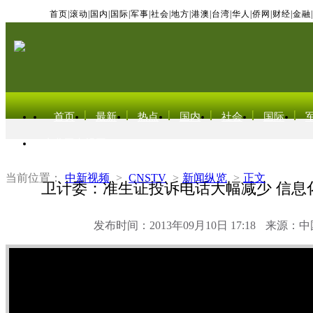
首页
|
滚动
|
国内
|
国际
|
军事
|
社会
|
地方
|
港澳
|
台湾
|
华人
|
侨网
|
财经
|
金融
|
首页
最新
热点
国内
社会
国际
东北亚电视网
当前位置：
中新视频
>
CNSTV
>
新闻纵览
>
正文
卫计委：准生证投诉电话大幅减少 信息
发布时间：2013年09月10日 17:18
来源：中