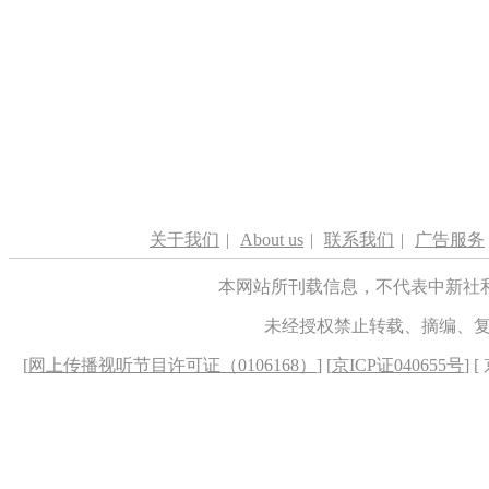
关于我们
|
About us
|
联系我们
|
广告服务
本网站所刊载信息，不代表中新社
未经授权禁止转载、摘编、
[
网上传播视听节目许可证（0106168）
] [
京ICP证040655号
] 