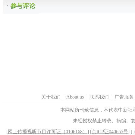
关于我们
|
About us
|
联系我们
|
广告服务
本网站所刊载信息，不代表中新社
未经授权禁止转载、摘编、
[
网上传播视听节目许可证（0106168）
] [
京ICP证040655号
] 