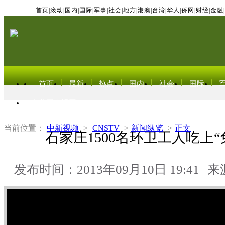
首页
|
滚动
|
国内
|
国际
|
军事
|
社会
|
地方
|
港澳
|
台湾
|
华人
|
侨网
|
财经
|
金融
|
首页
最新
热点
国内
社会
国际
东北亚电视网
当前位置：
中新视频
>
CNSTV
>
新闻纵览
>
正文
石家庄1500名环卫工人吃上“
发布时间：2013年09月10日 19:41
来