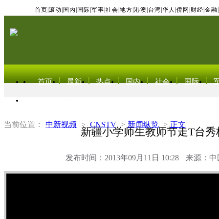
首页
|
滚动
|
国内
|
国际
|
军事
|
社会
|
地方
|
港澳
|
台湾
|
华人
|
侨网
|
财经
|
金融
|
首页
最新
热点
国内
社会
国际
东北亚电视网
当前位置：
中新视频
>
CNSTV
>
新闻纵览
>
正文
新疆小学师生教师节走T台秀
发布时间：2013年09月11日 10:28
来源：中