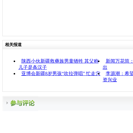
相关报道
陕西小伙新疆救彝族男童牺牲 其父称
新闻万花筒
儿子是条汉子
出
亚博会新疆8岁男孩“吹拉弹唱” 忙走穴
李源潮：希
资兴业