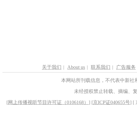
关于我们
|
About us
|
联系我们
|
广告服务
本网站所刊载信息，不代表中新社
未经授权禁止转载、摘编、
[
网上传播视听节目许可证（0106168）
] [
京ICP证040655号
] 