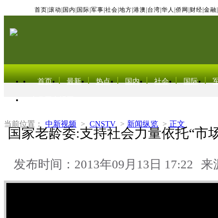
首页
|
滚动
|
国内
|
国际
|
军事
|
社会
|
地方
|
港澳
|
台湾
|
华人
|
侨网
|
财经
|
金融
|
首页
最新
热点
国内
社会
国际
东北亚电视网
当前位置：
中新视频
>
CNSTV
>
新闻纵览
>
正文
国家老龄委:支持社会力量依托“市
发布时间：2013年09月13日 17:22
来