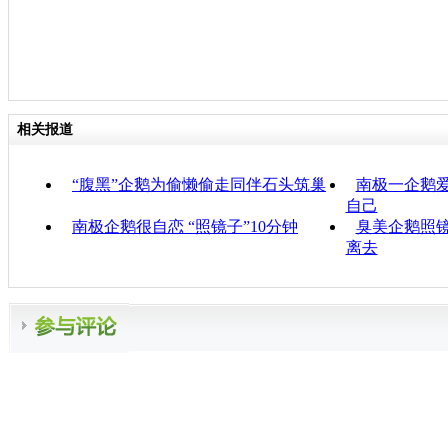
相关报道
“腹黑”企鹅为偷懒偷走同伴石头筑巢
南极一企鹅爱
自己
南极企鹅很自恋 “照镜子”10分钟
臭美企鹅照镜
离去