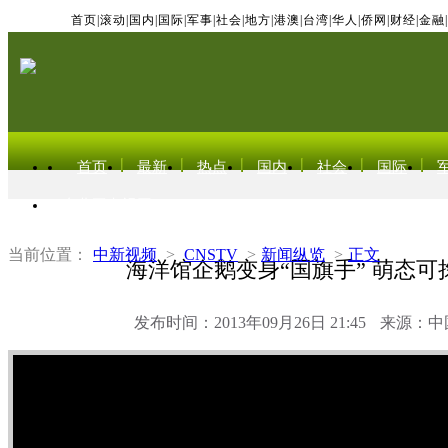
首页
|
滚动
|
国内
|
国际
|
军事
|
社会
|
地方
|
港澳
|
台湾
|
华人
|
侨网
|
财经
|
金融
|
首页
最新
热点
国内
社会
国际
东北亚电视网
当前位置：
中新视频
>
CNSTV
>
新闻纵览
>
正文
海洋馆企鹅变身“国旗手” 萌态可
发布时间：2013年09月26日 21:45
来源：中