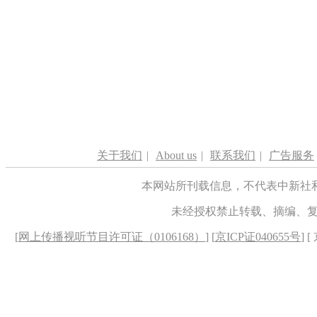
关于我们
|
About us
|
联系我们
|
广告服务
本网站所刊载信息，不代表中新社
未经授权禁止转载、摘编、
[
网上传播视听节目许可证（0106168）
] [
京ICP证040655号
] 