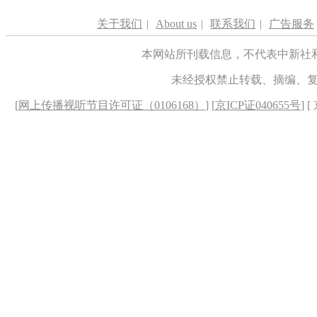
关于我们
|
About us
|
联系我们
|
广告服务
本网站所刊载信息，不代表中新社
未经授权禁止转载、摘编、
[
网上传播视听节目许可证（0106168）
] [
京ICP证040655号
] 