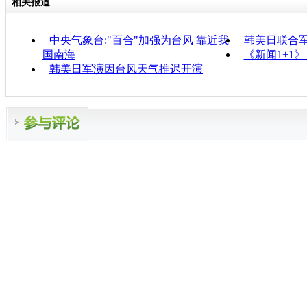
相关报道
中央气象台:"百合"加强为台风 靠近我
韩美日联合
国南海
《新闻1+1
韩美日军演因台风天气推迟开演