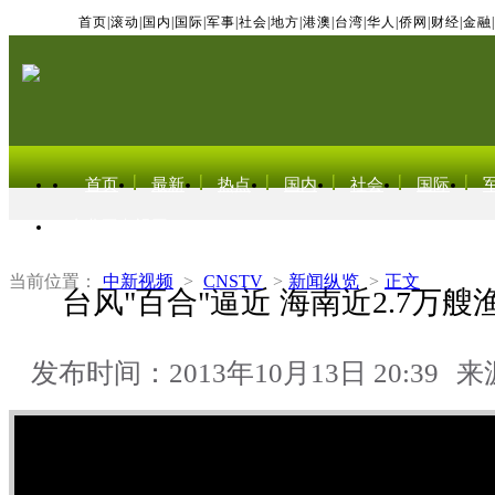
首页
|
滚动
|
国内
|
国际
|
军事
|
社会
|
地方
|
港澳
|
台湾
|
华人
|
侨网
|
财经
|
金融
|
首页
最新
热点
国内
社会
国际
东北亚电视网
当前位置：
中新视频
>
CNSTV
>
新闻纵览
>
正文
台风"百合"逼近 海南近2.7万
发布时间：2013年10月13日 20:39
来