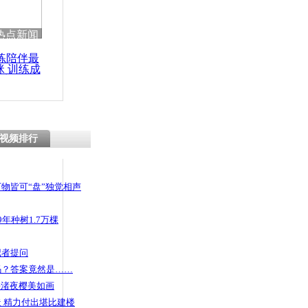
 哀思悼忠
热点新闻
练陪伴最
咪 训练成
功瘦身
回应“雾霾
停课”质疑
视频排行
物皆可“盘”独觉相声
年种树1.7万棵
记者提问
码？答案竟然是……
头渚夜樱美如画
 精力付出堪比建楼