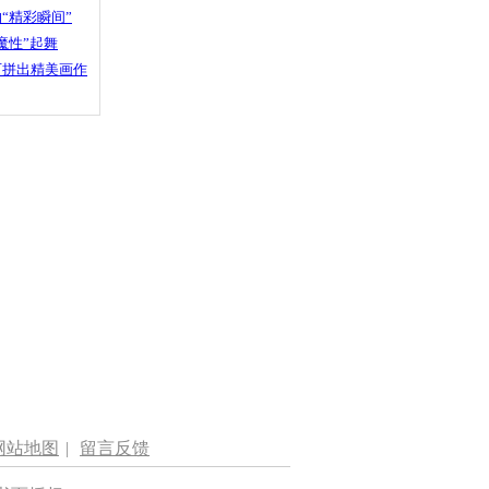
“精彩瞬间”
魔性”起舞
石拼出精美画作
网站地图
|
留言反馈