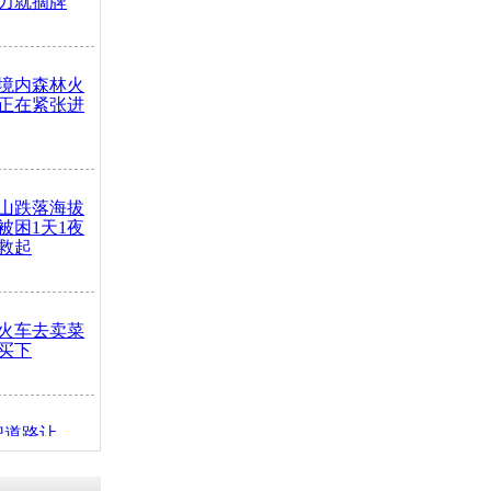
力就摘牌
境内森林火
正在紧张进
山跌落海拔
崖被困1天1夜
救起
火车去卖菜
买下
把道路让
突发疾病交