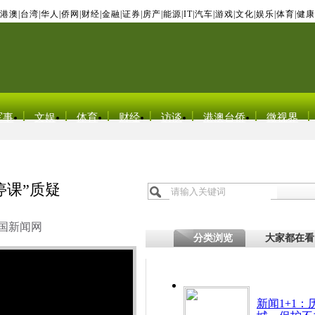
港澳
|
台湾
|
华人
|
侨网
|
财经
|
金融
|
证券
|
房产
|
能源
|
IT
|
汽车
|
游戏
|
文化
|
娱乐
|
体育
|
健康
军事
文娱
体育
财经
访谈
港澳台侨
微视界
停课”质疑
国新闻网
分类浏览
大家都在看
新闻1+1