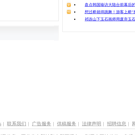
盘点韩国瑜访大陆台前幕后的
想过桥就得跳舞！游客上桥“
祁连山下玉石画师用废弃玉
s
|
联系我们
|
广告服务
|
供稿服务
|
法律声明
|
招聘信息
|