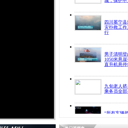
城，保护不
四川冕宁县
灾扑救工作
行
男子清明登
1050米悬
直升机悬停
九旬老人挤
乘务员全部
“所有车辆
开！”儿童
警急速救助