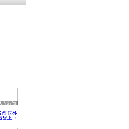
残疾男子因
砸银行
千年传统习
众为娥皇女
行被查情绪
回答崩溃原
热点新闻
乡上万人欢
醉倒!国外
节
被配上中
国民乐