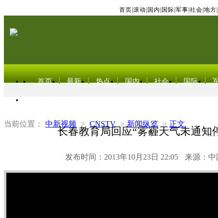
首页
|
滚动
|
国内
|
国际
|
军事
|
社会
|
地方
|
首页
最新
热点
国内
社会
国际
东北亚电视网
当前位置：
中新视频
>
CNSTV
>
新闻纵览
>
正文
长春教育局回应“雾霾天气未通知
发布时间：2013年10月23日 22:05
来源：中