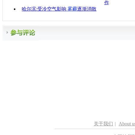
作
哈尔滨:受冷空气影响
雾霾
逐渐消散
关于我们
|
About u