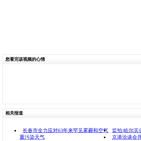
分类名称：
CNSTV
雾霾天气
标签：
您看完该视频的心情
相关报道
长春市全力应对63年来罕见雾霾和空气
监拍:哈尔滨
重污染天气
京港洽谈会开