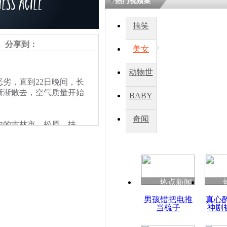
热门视频集
搞笑
四川一精神
病发持大锤
分享到：
美女
动物世
探访传承四
劣，直到22日晚间，长
俗：近万民
界
渐渐散去，空气质量开始
BABY
英省亲送行
秀
奇闻
内的吉林市、松原、扶
小伙骑车逆
施。长春近日的雾霾天气
崩溃 网上
然继续室外活动，并未采
因
3日城区初中小学、幼儿
此，有不少学生家长质
热点新闻
四川兴文苗
男孩错把电推
真心
度苗族花山
当梳子
神剧