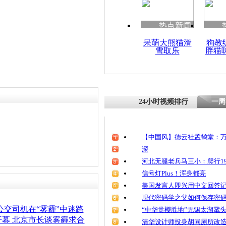
清明祭英烈
魂
热点新闻
呆萌大熊猫滑
狗教
责任编辑：【
刘笑瑜
】
雪取乐
胖猫
长春教育局
天气未通知
24小时视频排行
一周
【中国风】德云社孟鹤堂：万
深
河北无腿老兵马三小：爬行19
信号灯Plus！浑身都亮
美国发言人即兴用中文回答
现代密码学之父如何保存密
公交司机在“雾霾”中迷路
“中华赏樱胜地”无锡太湖鼋
幕 北京市长谈雾霾求合
清华设计师投身胡同厕所改造