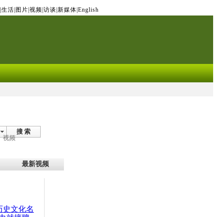
|
生活
|
图片
|
视频
|
访谈
|
新媒体
|
English
搜 索
视频
最新视频
：历史文化名