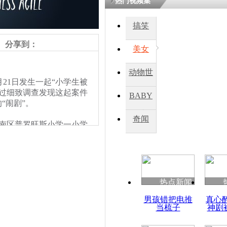
热门视频集
搞笑
四川一精神
病发持大锤
分享到：
美女
动物世
探访传承四
21日发生一起“小学生被
俗：近万民
界
过细致调查发现这起案件
BABY
英省亲送行
“闹剧”。
秀
奇闻
南区普罗旺斯小学一小学
小伙骑车逆
旺斯郁金香庄园地下停车库
崩溃 网上
小学9岁男孩小蔡。在新闻
因
士的及时出现将其解救。
致谢。
热点新闻
四川兴文苗
男孩错把电推
真心
度苗族花山
当梳子
神剧