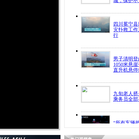
城，保护不
四川冕宁县
灾扑救工作
行
男子清明登
1050米悬
直升机悬停
九旬老人挤
乘务员全部
“所有车辆
开！”儿童
警急速救助