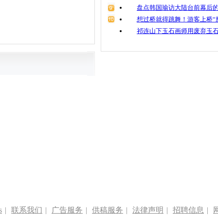
盘点韩国瑜访大陆台前幕后的
想过桥就得跳舞！游客上桥“
祁连山下玉石画师用废弃玉
s
|
联系我们
|
广告服务
|
供稿服务
|
法律声明
|
招聘信息
|