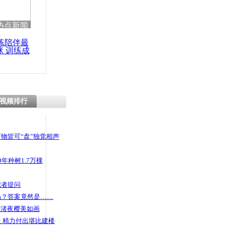
 哀思悼忠
热点新闻
练陪伴最
咪 训练成
功瘦身
架未遂系假
骂演闹剧
视频排行
物皆可“盘”独觉相声
年种树1.7万棵
记者提问
码？答案竟然是……
头渚夜樱美如画
 精力付出堪比建楼