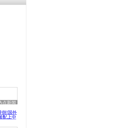
残疾男子因
砸银行
千年传统习
众为娥皇女
行被查情绪
回答崩溃原
热点新闻
乡上万人欢
醉倒!国外
节
被配上中
国民乐