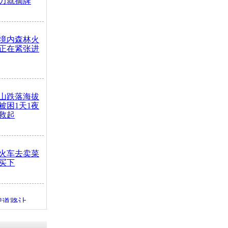
力就摘牌
境内森林火
正在紧张进
山跌落海拔
崖被困1天1夜
救起
火车去卖菜
买下
把道路让
突发疾病交