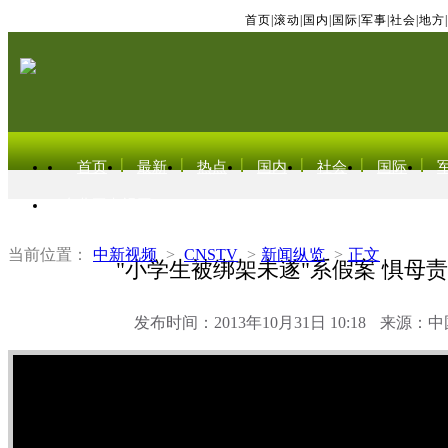
首页
|
滚动
|
国内
|
国际
|
军事
|
社会
|
地方
|
首页
最新
热点
国内
社会
国际
东北亚电视网
当前位置：
中新视频
>
CNSTV
>
新闻纵览
>
正文
"小学生被绑架未遂"系假案 惧母
发布时间：2013年10月31日 10:18
来源：中