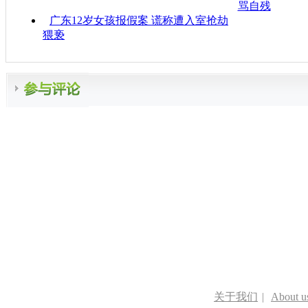
骂自残
广东12岁女孩报假案 谎称遭入室抢劫
猥亵
关于我们
|
About u