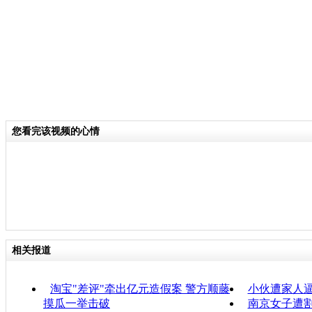
分类名称：
CNSTV
您看完该视频的心情
相关报道
淘宝"差评"牵出亿元造假案 警方顺藤
小伙遭家人逼
摸瓜一举击破
南京女子遭割