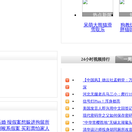
清明祭英烈
魂
责任编辑：【
杜海涛
】
热点新闻
呆萌大熊猫滑
狗教
雪取乐
胖猫
小学生被绑
案 惧母责
24小时视频排行
一周
【中国风】德云社孟鹤堂：万
深
河北无腿老兵马三小：爬行19
信号灯Plus！浑身都亮
美国发言人即兴用中文回答
现代密码学之父如何保存密
婚 报假案想躲进拘留所
“中华赏樱胜地”无锡太湖鼋
喉系假案 买彩票怕家人
清华设计师投身胡同厕所改造