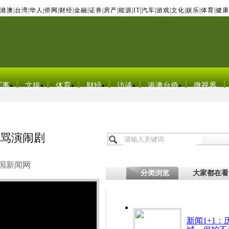
港澳
|
台湾
|
华人
|
侨网
|
财经
|
金融
|
证券
|
房产
|
能源
|
IT
|
汽车
|
游戏
|
文化
|
娱乐
|
体育
|
健康
军事
文娱
体育
财经
访谈
港澳台侨
微视界
责骂演闹剧
国新闻网
分类浏览
大家都在看
新闻1+1