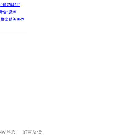
“精彩瞬间”
魔性”起舞
石拼出精美画作
网站地图
|
留言反馈