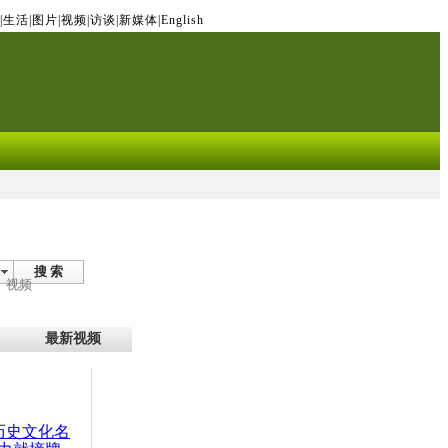
|
生活
|
图片
|
视频
|
访谈
|
新媒体
|
English
搜 索
视频
最新视频
：历史文化名