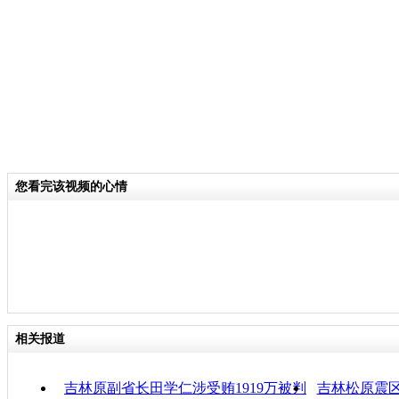
关键词：
分类名称：
CNSTV
责任
您看完该视频的心情
相关报道
吉林原副省长田学仁涉受贿1919万被判
吉林松原震区