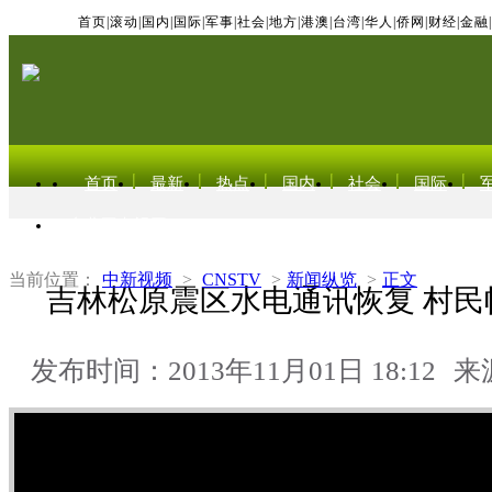
首页
|
滚动
|
国内
|
国际
|
军事
|
社会
|
地方
|
港澳
|
台湾
|
华人
|
侨网
|
财经
|
金融
|
首页
最新
热点
国内
社会
国际
东北亚电视网
当前位置：
中新视频
>
CNSTV
>
新闻纵览
>
正文
吉林松原震区水电通讯恢复 村民
发布时间：2013年11月01日 18:12
来