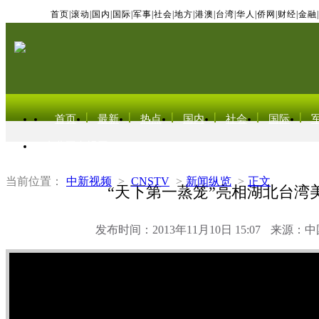
首页
|
滚动
|
国内
|
国际
|
军事
|
社会
|
地方
|
港澳
|
台湾
|
华人
|
侨网
|
财经
|
金融
|
首页
最新
热点
国内
社会
国际
东北亚电视网
当前位置：
中新视频
>
CNSTV
>
新闻纵览
>
正文
“天下第一蒸笼”亮相湖北台湾
发布时间：2013年11月10日 15:07
来源：中