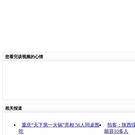
您看完该视频的心情
相关报道
重庆“天下第一火锅”亮相 56人同桌围
拍客：陕西绥
吃
能容10多人