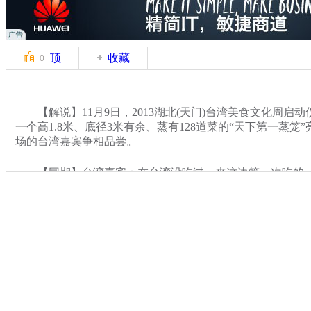
顶
收藏
0
【解说】11月9日，2013湖北(天门)台湾美食文化周启
一个高1.8米、底径3米有余、蒸有128道菜的“天下第一蒸笼
场的台湾嘉宾争相品尝。
【同期】台湾嘉宾：在台湾没吃过，来这边第一次吃的
关键词：
分类名称：
CNSTV