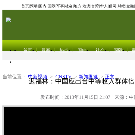
首页
|
滚动
|
国内
|
国际
|
军事
|
社会
|
地方
|
港澳
|
台湾
|
华人
|
侨网
|
财经
|
金融
|
首页
最新
热点
国内
社会
国际
东北亚电视网
当前位置：
中新视频
>
CNSTV
>
新闻纵览
>
正文
迟福林：中国应出台中等收入群体倍
发布时间：2013年11月15日 21:07
来源：中