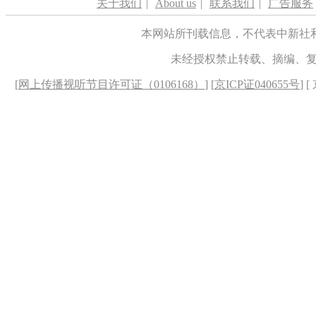
关于我们
|
About us
|
联系我们
|
广告服务
本网站所刊载信息，不代表中新社
未经授权禁止转载、摘编、
[
网上传播视听节目许可证（0106168）
] [
京ICP证040655号
] 