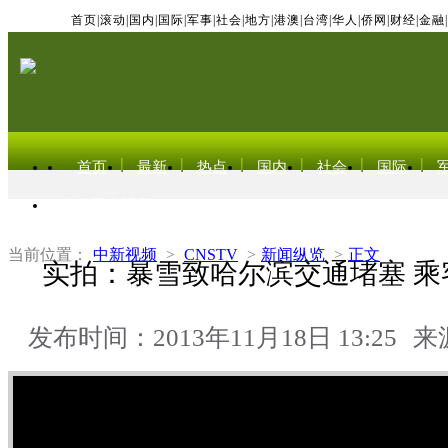
首页
|
滚动
|
国内
|
国际
|
军事
|
社会
|
地方
|
港澳
|
台湾
|
华人
|
侨网
|
财经
|
金融
|
首页
最新
热点
国内
社会
国际
东北亚电视网
当前位置：
中新视频
>
CNSTV
>
新闻纵览
>
正文
实拍：暴雪致哈尔滨交通堵塞 乘
发布时间：2013年11月18日 13:25
来