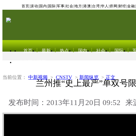
首页
|
滚动
|
国内
|
国际
|
军事
|
社会
|
地方
|
港澳
|
台湾
|
华人
|
侨网
|
财经
|
金融
|
首页
最新
热点
国内
社会
国际
东北亚电视网
当前位置：
中新视频
>
CNSTV
>
新闻纵览
>
正文
兰州推“史上最严”单双号
发布时间：2013年11月20日 09:52
来