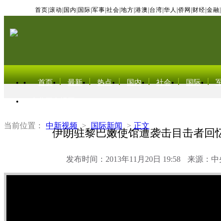
首页
|
滚动
|
国内
|
国际
|
军事
|
社会
|
地方
|
港澳
|
台湾
|
华人
|
侨网
|
财经
|
金融
|
首页
最新
热点
国内
社会
国际
东北亚电视网
当前位置：
中新视频
>
国际新闻
>
正文
伊朗驻黎巴嫩使馆遭袭击目击者回
发布时间：2013年11月20日 19:58
来源：中