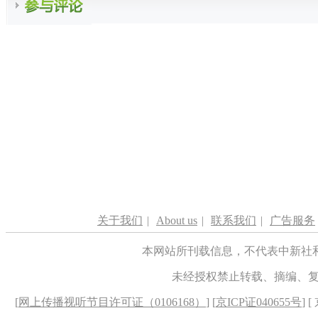
关于我们
|
About us
|
联系我们
|
广告服务
本网站所刊载信息，不代表中新社
未经授权禁止转载、摘编、
[
网上传播视听节目许可证（0106168）
] [
京ICP证040655号
] 