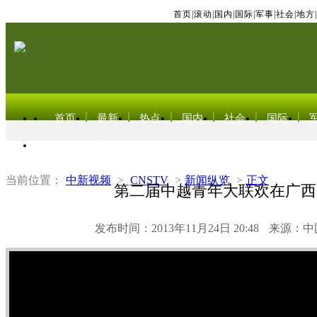
首页
|
滚动
|
国内
|
国际
|
军事
|
社会
|
地方
|
首页
最新
热点
国内
社会
国际
东北亚电视网
当前位置：
中新视频
>
CNSTV
>
新闻纵览
>
正文
第二届中越青年大联欢在广西
发布时间：2013年11月24日 20:48
来源：中