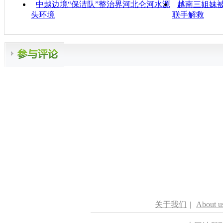
中越边境“保洁队”整治界河北仑河水源
越南三姐妹被
头环境
联手解救
关于我们
|
About u