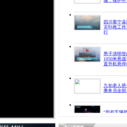
城，保护不
四川冕宁县
灾扑救工作
行
男子清明登
1050米悬
直升机悬停
九旬老人挤
乘务员全部
“所有车辆
开！”儿童
警急速救助