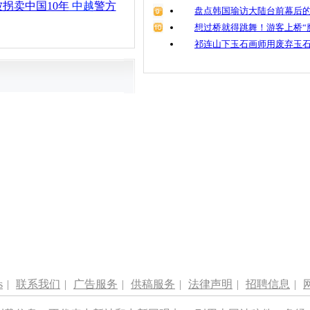
拐卖中国10年
中越
警方
盘点韩国瑜访大陆台前幕后的
想过桥就得跳舞！游客上桥“
祁连山下玉石画师用废弃玉
s
|
联系我们
|
广告服务
|
供稿服务
|
法律声明
|
招聘信息
|