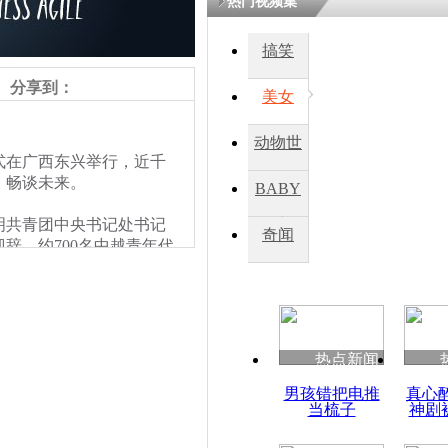
热门视频集
搞笑
四川一精神
病发持大锤
分享到：
美女
动物世
探访传承四
式在广西东兴举行，近千
俗：近万民
界
，畅谈未来。
BABY
英省亲送行
共青团中央书记处书记
秀
奇闻
辞。约700名中越青年代
小伙骑车逆
崩溃 网上
因
热点新闻
四川兴文苗
男孩错把电推
真心
度苗族花山
当梳子
神剧
责任编辑：【
杜海涛
】