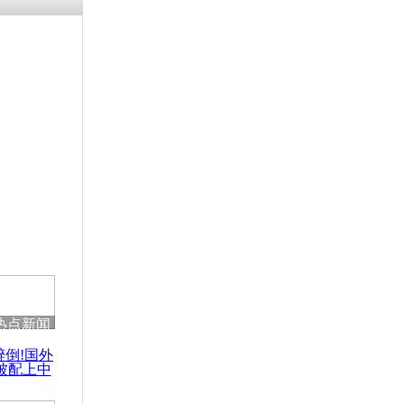
残疾男子因
砸银行
千年传统习
众为娥皇女
行被查情绪
回答崩溃原
热点新闻
乡上万人欢
醉倒!国外
节
被配上中
国民乐