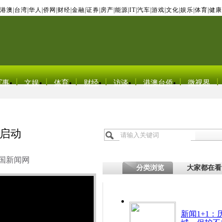
港澳
|
台湾
|
华人
|
侨网
|
财经
|
金融
|
证券
|
房产
|
能源
|
IT
|
汽车
|
游戏
|
文化
|
娱乐
|
体育
|
健康
军事
文娱
体育
财经
访谈
港澳台侨
微视界
启动
国新闻网
分类浏览
大家都在看
新闻1+1