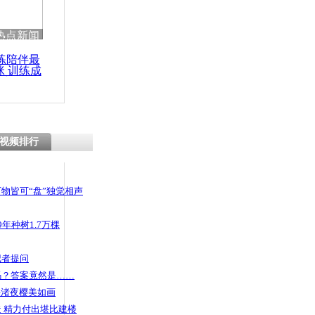
 哀思悼忠
热点新闻
练陪伴最
咪 训练成
功瘦身
青年大联欢
视频排行
物皆可“盘”独觉相声
年种树1.7万棵
记者提问
码？答案竟然是……
头渚夜樱美如画
 精力付出堪比建楼