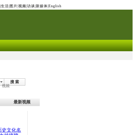
|
生活
|
图片
|
视频
|
访谈
|
新媒体
|
English
搜 索
视频
最新视频
：历史文化名