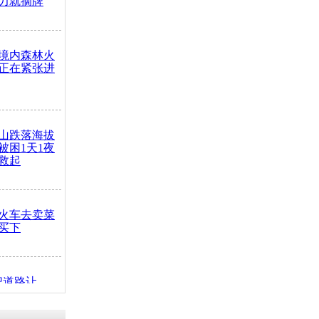
力就摘牌
境内森林火
正在紧张进
山跌落海拔
崖被困1天1夜
救起
火车去卖菜
买下
把道路让
突发疾病交