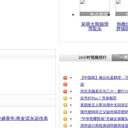
清明祭英烈
魂
热点新闻
呆萌大熊猫滑
狗教
雪取乐
胖猫
第二届中越
在广西启动
24小时视频排行
一周
【中国风】德云社孟鹤堂：万
深
河北无腿老兵马三小：爬行19
信号灯Plus！浑身都亮
美国发言人即兴用中文回答
现代密码学之父如何保存密
越青年:将友谊永远传承
“中华赏樱胜地”无锡太湖鼋
清华设计师投身胡同厕所改造