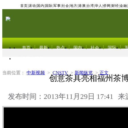
首页
|
滚动
|
国内
|
国际
|
军事
|
社会
|
地方
|
港澳
|
台湾
|
华人
|
侨网
|
财经
|
金融
|
首页
最新
热点
国内
社会
国际
东北亚电视网
当前位置：
中新视频
>
CNSTV
>
新闻纵览
>
正文
创意茶具亮相福州茶
发布时间：2013年11月29日 17:41
来