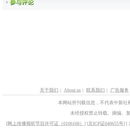
关于我们
|
About us
|
联系我们
|
广告服务
本网站所刊载信息，不代表中新社
未经授权禁止转载、摘编、
[
网上传播视听节目许可证（0106168）
] [
京ICP证040655号
] 