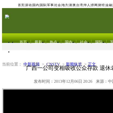
首页
|
滚动
|
国内
|
国际
|
军事
|
社会
|
地方
|
港澳
|
台湾
|
华人
|
侨网
|
财经
|
金融
|
首页
最新
热点
国内
社会
国际
东北亚电视网
当前位置：
中新视频
>
CNSTV
>
新闻纵览
>
正文
广西一公司变相吸收公众存款 退休
发布时间：2013年12月06日 20:26
来源：中