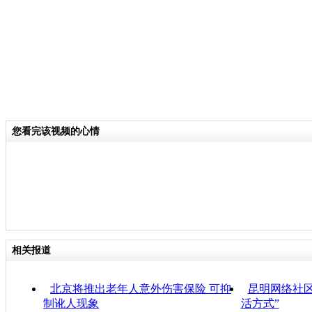
分类名称：
CNSTV
您看完该视频的心情
相关报道
北京将推出老年人意外伤害保险 可抑
昆明网络社
制讹人现象
活方式”