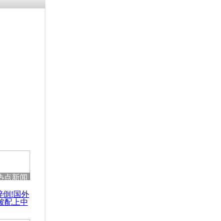
残疾男子因
砸银行
千年传统习
众为娥皇女
行被查情绪
回答崩溃原
热点新闻
乡上万人欢
醉倒!国外
节
被配上中
国民乐