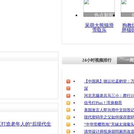
清明祭英烈
魂
责任编辑：【
刘笑瑜
】
热点新闻
呆萌大熊猫滑
狗教
雪取乐
胖猫
老年人钟爱“
心交管部门
24小时视频排行
一周
【中国风】德云社孟鹤堂：万
深
河北无腿老兵马三小：爬行19
信号灯Plus！浑身都亮
美国发言人即兴用中文回答
现代密码学之父如何保存密
区打造老年人的“后现代生
“中华赏樱胜地”无锡太湖鼋
清华设计师投身胡同厕所改造