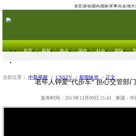
首页
|
滚动
|
国内
|
国际
|
军事
|
社会
|
地方
|
首页
最新
热点
国内
社会
国际
东北亚电视网
当前位置：
中新视频
>
CNSTV
>
新闻纵览
>
正文
老年人钟爱“代步车” 担心交管部
发布时间：2013年12月09日 21:43
来源：中