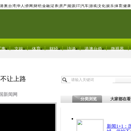
港澳
|
台湾
|
华人
|
侨网
|
财经
|
金融
|
证券
|
房产
|
能源
|
IT
|
汽车
|
游戏
|
文化
|
娱乐
|
体育
|
健康
军事
文娱
体育
财经
访谈
港澳台侨
微视界
门不让上路
国新闻网
分类浏览
大家都在看
新闻1+1