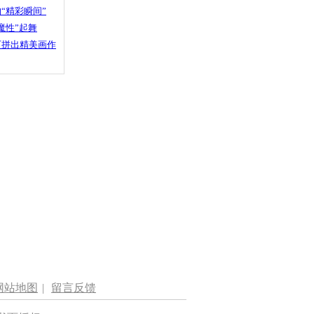
“精彩瞬间”
魔性”起舞
石拼出精美画作
网站地图
|
留言反馈