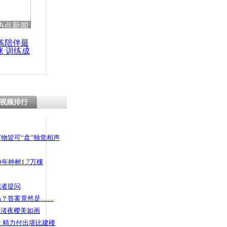
 哀思悼忠
热点新闻
练陪伴最
咪 训练成
功瘦身
代步车” 担
不让上路
视频排行
物皆可“盘”独觉相声
年种树1.7万棵
记者提问
码？答案竟然是……
头渚夜樱美如画
 精力付出堪比建楼