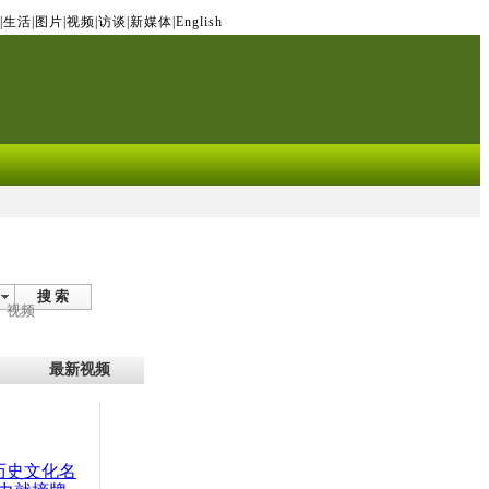
|
生活
|
图片
|
视频
|
访谈
|
新媒体
|
English
搜 索
视频
最新视频
：历史文化名