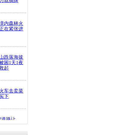
力就摘牌
境内森林火
正在紧张进
山跌落海拔
崖被困1天1夜
救起
火车去卖菜
买下
把道路让
突发疾病交