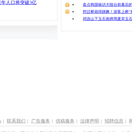
国老年人口将突破3亿
盘点韩国瑜访大陆台前幕后的
想过桥就得跳舞！游客上桥“
祁连山下玉石画师用废弃玉
s
|
联系我们
|
广告服务
|
供稿服务
|
法律声明
|
招聘信息
|