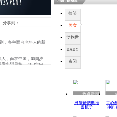
热门视频集
搞笑
四川一精神
病发持大锤
分享到：
美女
动物世
探访传承四
到，各种面向老年人的新
俗：近万民
界
BABY
英省亲送行
人，而在中国，60周岁
秀
奇闻
室发出消息称，2013年中
小伙骑车逆
场看到，不少展台挤满了前
崩溃 网上
她，平时空闲的时候总是
因
消了她的驾驶念头，可眼
到很满足。
热点新闻
四川兴文苗
男孩错把电推
真心
度苗族花山
当梳子
神剧