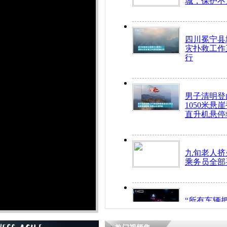
城，保护不
四川冕宁县
灾扑救工作
行
男子清明登
1050米悬
直升机悬停
九旬老人挤
乘务员全部
“所有车辆
开！”儿童
警急速救助