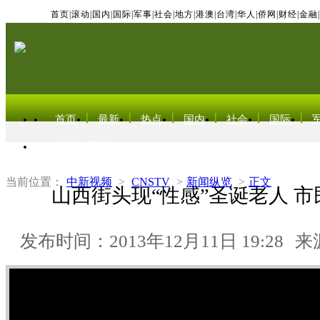
首页
|
滚动
|
国内
|
国际
|
军事
|
社会
|
地方
|
港澳
|
台湾
|
华人
|
侨网
|
财经
|
金融
|
首页
最新
热点
国内
社会
国际
东北亚电视网
当前位置：
中新视频
>
CNSTV
>
新闻纵览
>
正文
山西街头现“性感”圣诞老人 
发布时间：2013年12月11日 19:28
来