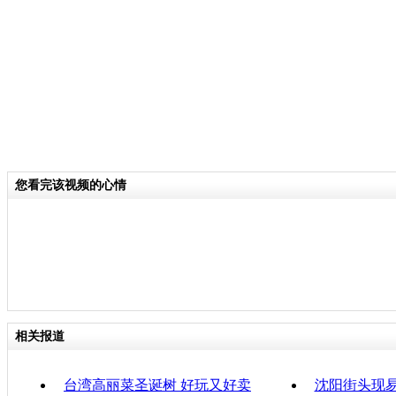
富，造型性感。
关键词：
分类名称：
CNSTV
责任
您看完该视频的心情
相关报道
台湾高丽菜圣诞树 好玩又好卖
沈阳街头现