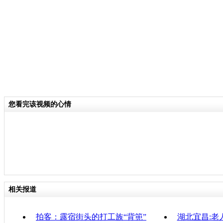
分类名称：
CNSTV
责任
您看完该视频的心情
相关报道
拍客：露宿街头的打工族“背篼”
湖北宜昌:老