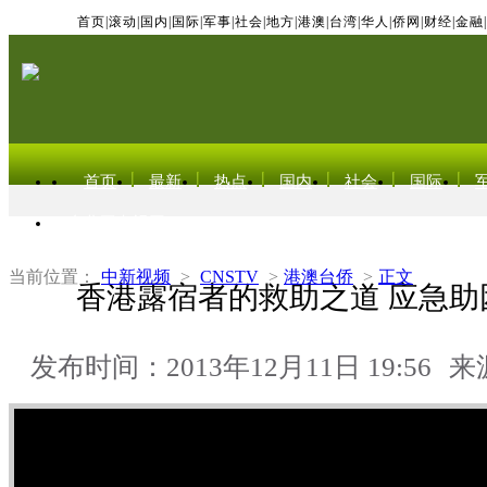
首页
|
滚动
|
国内
|
国际
|
军事
|
社会
|
地方
|
港澳
|
台湾
|
华人
|
侨网
|
财经
|
金融
|
首页
最新
热点
国内
社会
国际
东北亚电视网
当前位置：
中新视频
>
CNSTV
>
港澳台侨
>
正文
香港露宿者的救助之道 应急助
发布时间：2013年12月11日 19:56
来