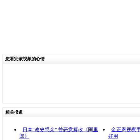
您看完该视频的心情
相关报道
日本“改史惑众” 曾恶意篡改《阿里
金正恩视察手
郎》
好用