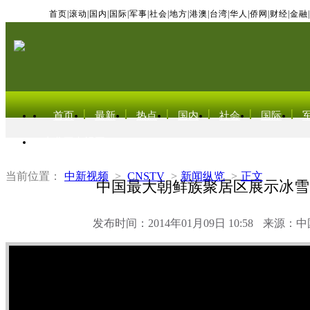
首页
|
滚动
|
国内
|
国际
|
军事
|
社会
|
地方
|
港澳
|
台湾
|
华人
|
侨网
|
财经
|
金融
|
首页
最新
热点
国内
社会
国际
东北亚电视网
当前位置：
中新视频
>
CNSTV
>
新闻纵览
>
正文
中国最大朝鲜族聚居区展示冰雪
发布时间：2014年01月09日 10:58
来源：中