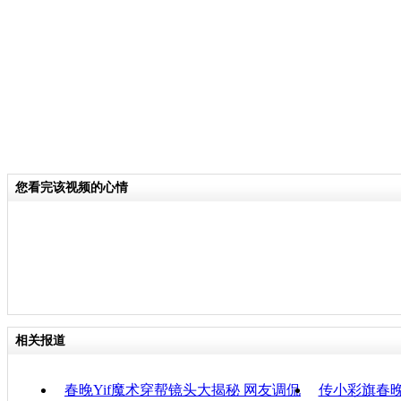
【解说】在山西和贵州，无论南方
众，很多人对冯氏春晚持满意的态度。
关键词：
分类名称：
CNSTV
2014春晚
标签：
您看完该视频的心情
责任
相关报道
春晚Yif魔术穿帮镜头大揭秘 网友调侃
传小彩旗春晚