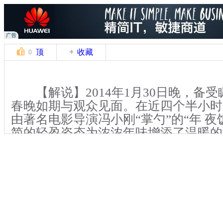
顶
收藏
0
【解说】2014年1月30日晚，备受
春晚如期与观众见面。在近四个半小时
由著名电影导演冯小刚“掌勺”的“年 夜
简的轻盈姿态为浓浓年味增添了温暖的
盘“大菜”一向众口难调，与往年一样
眼里仍然是有赞有弹。随着冯小刚执导
论声也随之铺天盖地展开，中新社记者
别在全国部分城市随机采访了一些市民
法：