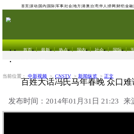
首页
|
滚动
|
国内
|
国际
|
军事
|
社会
|
地方
|
港澳
|
台湾
|
华人
|
侨网
|
财经
|
金融
|
首页
最新
热点
国内
社会
国际
东北亚电视网
当前位置：
中新视频
>
CNSTV
>
新闻纵览
>
正文
百姓大话冯氏马年春晚 众口难
发布时间：2014年01月31日 21:23
来