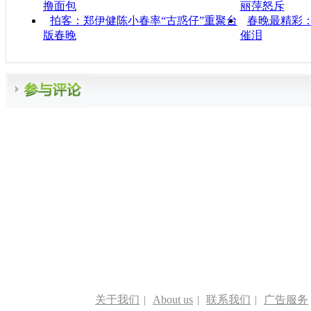
撸面包
丽萍怒斥
拍客：郑伊健陈小春率“古惑仔”重聚台
春晚最精彩
版春晚
催泪
关于我们
|
About us
|
联系我们
|
广告服务