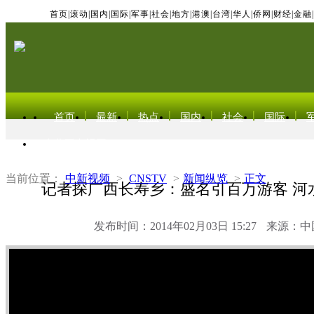
首页
|
滚动
|
国内
|
国际
|
军事
|
社会
|
地方
|
港澳
|
台湾
|
华人
|
侨网
|
财经
|
金融
|
首页
最新
热点
国内
社会
国际
东北亚电视网
当前位置：
中新视频
>
CNSTV
>
新闻纵览
>
正文
记者探广西长寿乡：盛名引百万游客 河
发布时间：2014年02月03日 15:27
来源：中