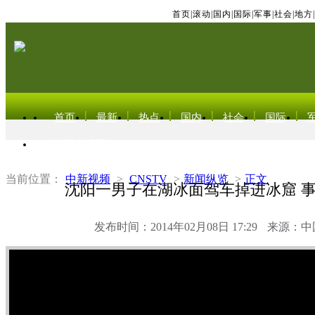
首页
|
滚动
|
国内
|
国际
|
军事
|
社会
|
地方
|
首页
最新
热点
国内
社会
国际
东北亚电视网
当前位置：
中新视频
>
CNSTV
>
新闻纵览
>
正文
沈阳一男子在湖冰面驾车掉进冰窟 
发布时间：2014年02月08日 17:29
来源：中