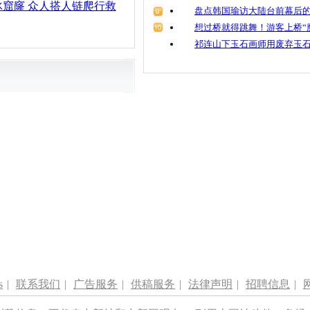
窟窿 众人搭人链爬行救
盘点韩国瑜访大陆台前幕后的
想过桥就得跳舞！游客上桥“
祁连山下玉石画师用废弃玉
s
|
联系我们
|
广告服务
|
供稿服务
|
法律声明
|
招聘信息
|