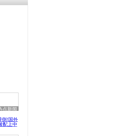
残疾男子因
砸银行
千年传统习
众为娥皇女
行被查情绪
回答崩溃原
热点新闻
乡上万人欢
醉倒!国外
节
被配上中
国民乐