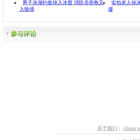
男子冰湖钓鱼掉入冰窟 消防员营救又
实拍老人掉冰
入险境
援
关于我们
|
About u