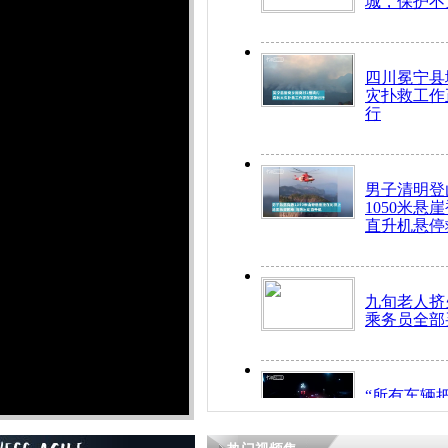
城，保护不
四川冕宁县
灾扑救工作
行
男子清明登
1050米悬
直升机悬停
九旬老人挤
乘务员全部
“所有车辆
开！”儿童
警急速救助