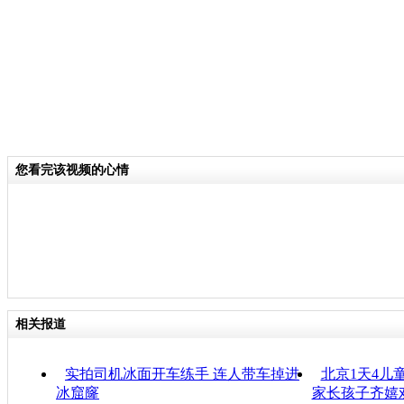
您看完该视频的心情
相关报道
实拍司机冰面开车练手 连人带车掉进
北京1天4儿
冰窟窿
家长孩子齐嬉