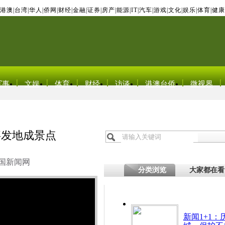
港澳
|
台湾
|
华人
|
侨网
|
财经
|
金融
|
证券
|
房产
|
能源
|
IT
|
汽车
|
游戏
|
文化
|
娱乐
|
体育
|
健康
军事
文娱
体育
财经
访谈
港澳台侨
微视界
事发地成景点
国新闻网
分类浏览
大家都在看
新闻1+1