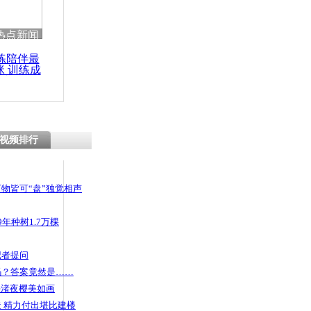
 哀思悼忠
热点新闻
练陪伴最
咪 训练成
功瘦身
在湖冰面驾
 事发地成
视频排行
物皆可“盘”独觉相声
年种树1.7万棵
记者提问
码？答案竟然是……
头渚夜樱美如画
 精力付出堪比建楼