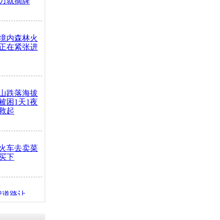
力就摘牌
境内森林火
正在紧张进
山跌落海拔
崖被困1天1夜
救起
火车去卖菜
买下
把道路让
突发疾病交