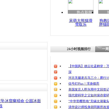
清明祭英烈
魂
热点新闻
呆萌大熊猫滑
狗教
雪取乐
胖猫
沈阳一男子
车掉进冰窟
景点
24小时视频排行
一周
【中国风】德云社孟鹤堂：万
深
河北无腿老兵马三小：爬行19
信号灯Plus！浑身都亮
美国发言人即兴用中文回答
现代密码学之父如何保存密
童坠冰窟窿殒命 公园冰面
“中华赏樱胜地”无锡太湖鼋
戏
清华设计师投身胡同厕所改造