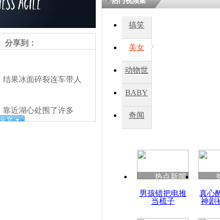
热门视频集
搞笑
四川一精神
病发持大锤
分享到：
美女
动物世
探访传承四
，结果冰面碎裂连车带人
俗：近万民
界
BABY
英省亲送行
，靠近湖心处围了许多
秀
奇闻
小伙骑车逆
崩溃 网上
因
热点新闻
四川兴文苗
男孩错把电推
真心
度苗族花山
当梳子
神剧
责任编辑：【
刘笑瑜
】