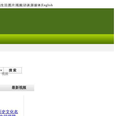
|
生活
|
图片
|
视频
|
访谈
|
新媒体
|
English
搜 索
视频
最新视频
：历史文化名