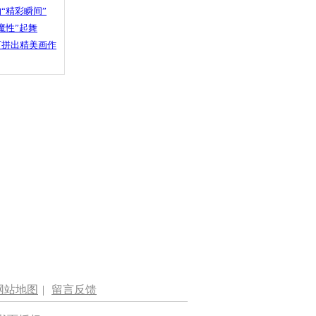
“精彩瞬间”
魔性”起舞
石拼出精美画作
网站地图
|
留言反馈