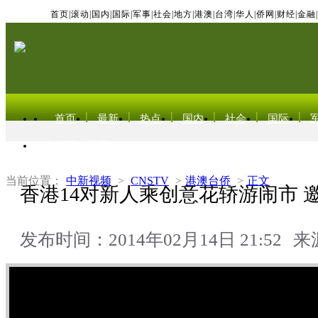
首页
|
滚动
|
国内
|
国际
|
军事
|
社会
|
地方
|
港澳
|
台湾
|
华人
|
侨网
|
财经
|
金融
|
首页
最新
热点
国内
社会
国际
东北亚电视网
当前位置：
中新视频
>
CNSTV
>
港澳台侨
>
正文
香港14对新人乘创意花轿游闹市 
发布时间：2014年02月14日 21:52
来