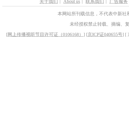
关于我们
|
About us
|
联系我们
|
广告服务
本网站所刊载信息，不代表中新社
未经授权禁止转载、摘编、
[
网上传播视听节目许可证（0106168）
] [
京ICP证040655号
] 