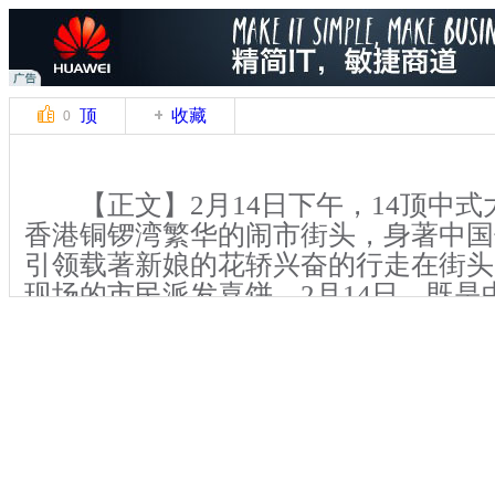
顶
收藏
0
【正文】2月14日下午，14顶中式
香港铜锣湾繁华的闹市街头，身著中国
引领载著新娘的花轿兴奋的行走在街头
现场的市民派发喜饼。2月14日，既是
节，也是西方的情人节，14对新人选
蜜日子里，见证他们的爱情。
【现场声】14对新郎新娘：从今以
境，疾病与健康，富贵与贫穷，我都会
你、照顾你、终生不渝，爱你一世。