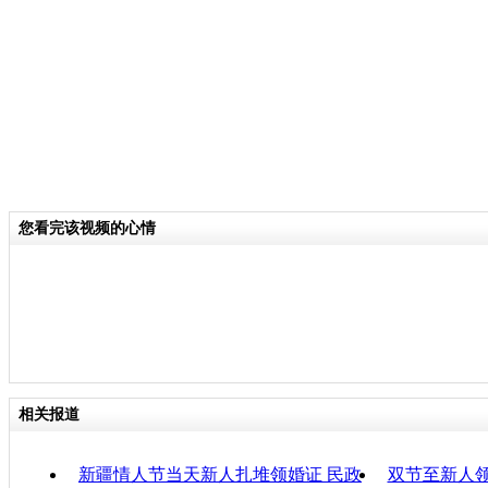
关键词：
分类名称：
CNSTV
责任
您看完该视频的心情
相关报道
新疆情人节当天新人扎堆领婚证 民政
双节至新人领