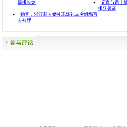
局排长龙
元宵节遇上
排队领证
拍客：浙江新人婚礼现场礼堂突坍塌百
人被埋