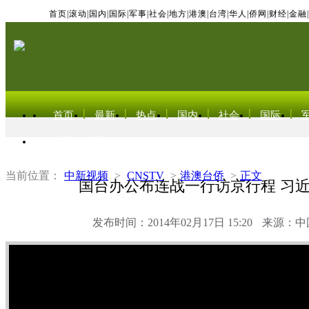
首页
|
滚动
|
国内
|
国际
|
军事
|
社会
|
地方
|
港澳
|
台湾
|
华人
|
侨网
|
财经
|
金融
|
首页
最新
热点
国内
社会
国际
东北亚电视网
当前位置：
中新视频
>
CNSTV
>
港澳台侨
>
正文
国台办公布连战一行访京行程 习
发布时间：2014年02月17日 15:20
来源：中