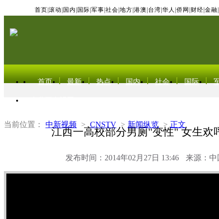
首页
|
滚动
|
国内
|
国际
|
军事
|
社会
|
地方
|
港澳
|
台湾
|
华人
|
侨网
|
财经
|
金融
|
首页
最新
热点
国内
社会
国际
东北亚电视网
当前位置：
中新视频
>
CNSTV
>
新闻纵览
>
正文
江西一高校部分男厕"变性" 女生欢
发布时间：2014年02月27日 13:46
来源：中