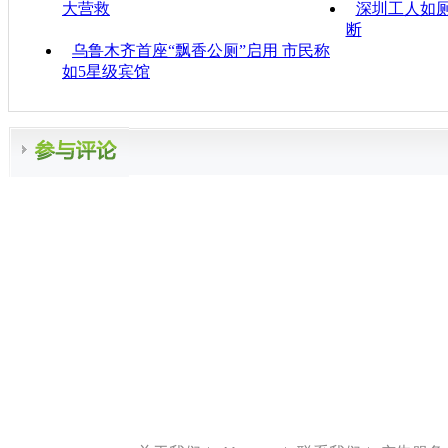
大营救
深圳工人如厕
断
乌鲁木齐首座“飘香公厕”启用 市民称
如5星级宾馆