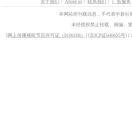
关于我们
|
About us
|
联系我们
|
广告服务
本网站所刊载信息，不代表中新社
未经授权禁止转载、摘编、
[
网上传播视听节目许可证（0106168）
] [
京ICP证040655号
] 