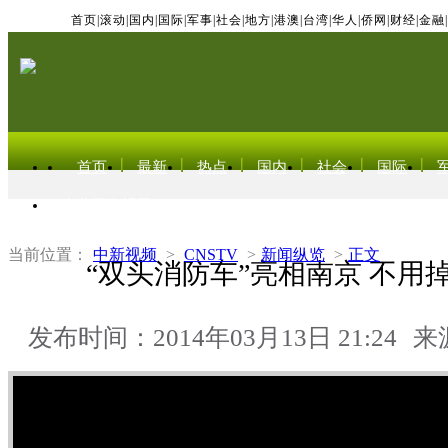
首页
|
滚动
|
国内
|
国际
|
军事
|
社会
|
地方
|
港澳
|
台湾
|
华人
|
侨网
|
财经
|
金融
|
首页
最新
热点
国内
社会
国际
东北亚电视网
当前位置：
中新视频
>
CNSTV
>
新闻纵览
>
正文
“双头消防车”亮相南京 不用
发布时间：2014年03月13日 21:24
来