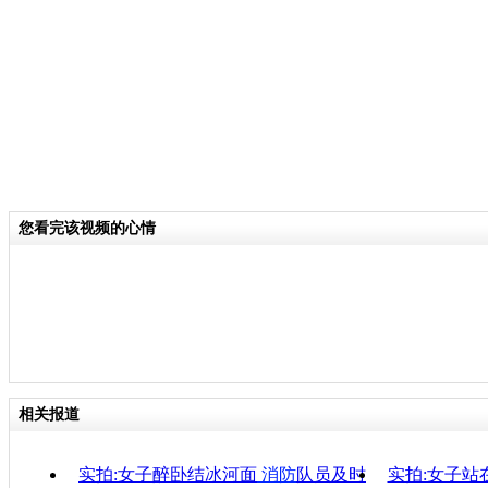
当然，这种消防车的造价也较为昂贵，
格将近1000万元，便宜的也在800万
关键词：
分类名称：
CNSTV
您看完该视频的心情
责任
相关报道
实拍:女子醉卧结冰河面
消防
队员及时
实拍:女子站