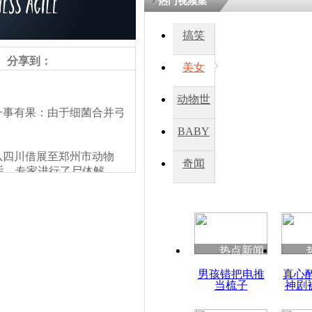
热门视频集
搞笑
四川一精神
病发持大锤
分享到：
美女
动物世
探访传承四
事有果：由于细菌合并弓
俗：近万民
界
BABY
英省亲送行
月从四川借展至郑州市动物
秀
奇闻
后，专家进行了尸体解
小伙骑车逆
行实验检测，距今一月有
崩溃 网上
因
热点新闻
四川兴文苗
男孩错把电推
真心
度苗族花山
当梳子
神剧