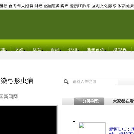
港澳
|
台湾
|
华人
|
侨网
|
财经
|
金融
|
证券
|
房产
|
能源
|
IT
|
汽车
|
游戏
|
文化
|
娱乐
|
体育
|
健康
军事
文娱
体育
财经
访谈
港澳台侨
微视界
感染弓形虫病
国新闻网
分类浏览
大家都在看
新闻1+1