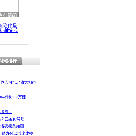
 哀思悼忠
热点新闻
练陪伴最
咪 训练成
功瘦身
大熊猫锦意
系感染弓形
视频排行
物皆可“盘”独觉相声
年种树1.7万棵
记者提问
码？答案竟然是……
头渚夜樱美如画
 精力付出堪比建楼