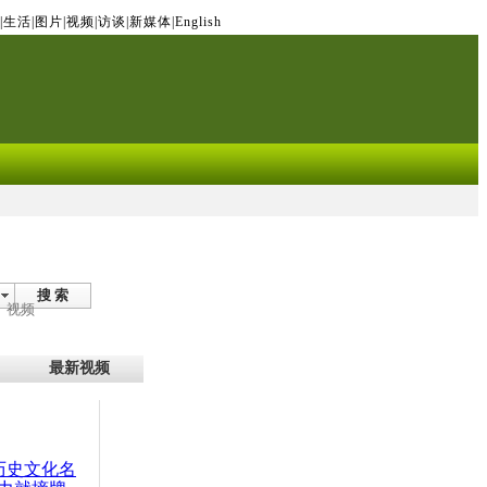
|
生活
|
图片
|
视频
|
访谈
|
新媒体
|
English
搜 索
视频
最新视频
：历史文化名