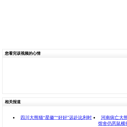
您看完该视频的心情
相关报道
四川大熊猫“星徽”“好好”远赴比利时
河南病亡大熊
馆舍仍恶鼠横