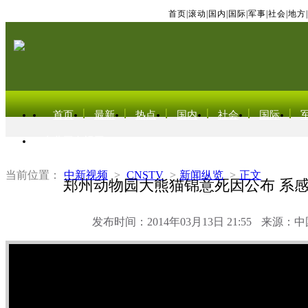
首页
|
滚动
|
国内
|
国际
|
军事
|
社会
|
地方
|
首页
最新
热点
国内
社会
国际
东北亚电视网
当前位置：
中新视频
>
CNSTV
>
新闻纵览
>
正文
郑州动物园大熊猫锦意死因公布 系
发布时间：2014年03月13日 21:55
来源：中