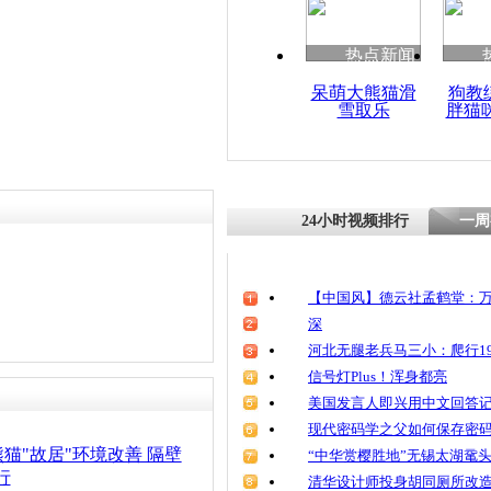
责任编辑：【
周雨辰
】
清明祭英烈
魂
热点新闻
呆萌大熊猫滑
狗教
雪取乐
胖猫
郑州动物园
死因公布 
虫病
24小时视频排行
一周
【中国风】德云社孟鹤堂：万
深
河北无腿老兵马三小：爬行19
信号灯Plus！浑身都亮
美国发言人即兴用中文回答
现代密码学之父如何保存密
猫"故居"环境改善 隔壁
“中华赏樱胜地”无锡太湖鼋
行
清华设计师投身胡同厕所改造