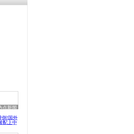
残疾男子因
砸银行
千年传统习
众为娥皇女
行被查情绪
回答崩溃原
热点新闻
乡上万人欢
醉倒!国外
节
被配上中
国民乐