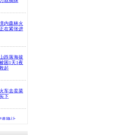
力就摘牌
境内森林火
正在紧张进
山跌落海拔
崖被困1天1夜
救起
火车去卖菜
买下
把道路让
突发疾病交