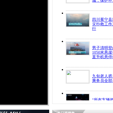
城，保护不
四川冕宁县
灾扑救工作
行
男子清明登
1050米悬
直升机悬停
九旬老人挤
乘务员全部
“所有车辆
开！”儿童
警急速救助