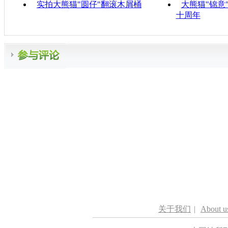
实拍大熊猫"圆仔"翻滚木屑桶
大熊猫"锦意
十周年
关于我们
|
About u