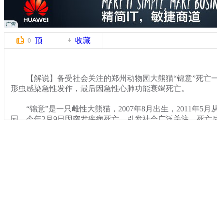
顶
收藏
0
【解说】备受社会关注的郑州动物园大熊猫“锦意”死亡一
形虫感染急性发作，最后因急性心肺功能衰竭死亡。
“锦意”是一只雌性大熊猫，2007年8月出生，2011年5
园，今年2月9日因突发疾病死亡，引发社会广泛关注。死亡
剖，部分样本被送到长春军事医学科学院军事兽医研究所进
余。
关键词：
分类名称：
CNSTV