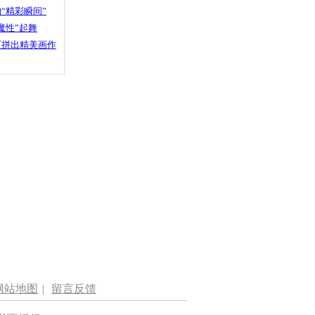
“精彩瞬间”
魔性”起舞
石拼出精美画作
网站地图
|
留言反馈