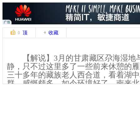
顶
收藏
0
【解说】3月的甘肃藏区尕海湿地
静，只不过这里多了一些前来休憩的雁
三十多年的藏族老人西合道，看着湖中
群，感慨颇多，如今环境好了，南来北
来越多了。
【解说】郭茂滩是高原圣湖尕海的
肃碌曲县境内。西合道回忆，以前郭茂
雁，但在湖边常能看到猎杀水鸟的人。
道义务担任起了守护候鸟的任务，一干