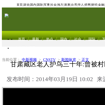
首页
|
滚动
|
国内
|
国际
|
军事
|
社会
|
地方
|
港澳
|
台湾
|
华人
|
侨网
|
财经
|
金融
|
首页
最新
热点
国内
社会
国际
东北亚电视网
当前位置：
中新视频
>
CNSTV
>
新闻纵览
>
正文
甘肃藏区老人护鸟三十年:曾被村
发布时间：2014年03月19日 10:02
来