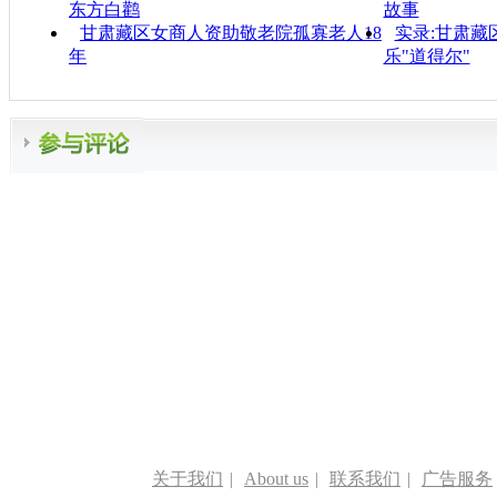
东方白鹳
故事
甘肃藏区女商人资助敬老院孤寡老人18
实录:甘肃藏
年
乐"道得尔"
关于我们
|
About us
|
联系我们
|
广告服务