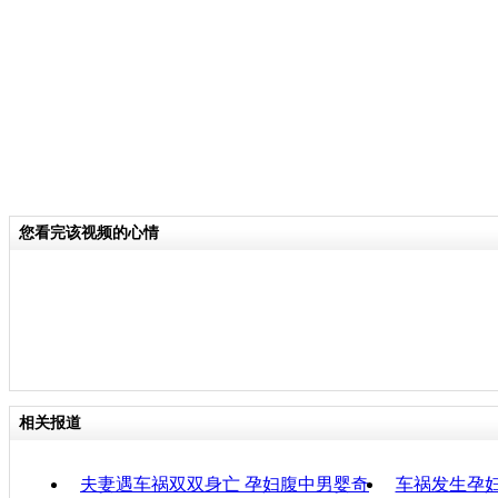
关键词：
分类名称：
CNSTV
责任
您看完该视频的心情
相关报道
夫妻遇车祸双双身亡 孕妇腹中男婴奇
车祸发生孕妇