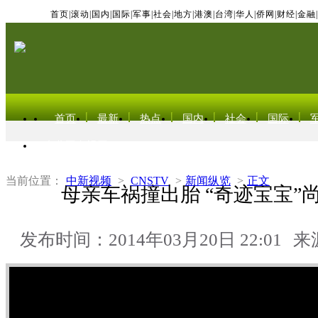
首页
|
滚动
|
国内
|
国际
|
军事
|
社会
|
地方
|
港澳
|
台湾
|
华人
|
侨网
|
财经
|
金融
|
首页
最新
热点
国内
社会
国际
东北亚电视网
当前位置：
中新视频
>
CNSTV
>
新闻纵览
>
正文
母亲车祸撞出胎 “奇迹宝宝”
发布时间：2014年03月20日 22:01
来