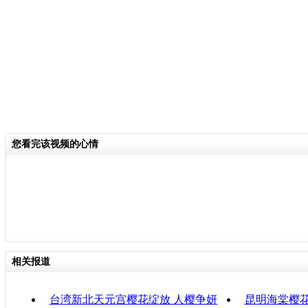
关键词：
分类名称：
CNSTV
责任
您看完该视频的心情
相关报道
台湾新北天元宫樱花绽放 人樱争妍
昆明海棠樱花