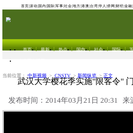
首页
|
滚动
|
国内
|
国际
|
军事
|
社会
|
地方
|
港澳
|
台湾
|
华人
|
侨网
|
财经
|
金融
|
首页
最新
热点
国内
社会
国际
东北亚电视网
当前位置：
中新视频
>
CNSTV
>
新闻纵览
>
正文
武汉大学樱花季实施"限客令" 门
发布时间：2014年03月21日 20:31
来