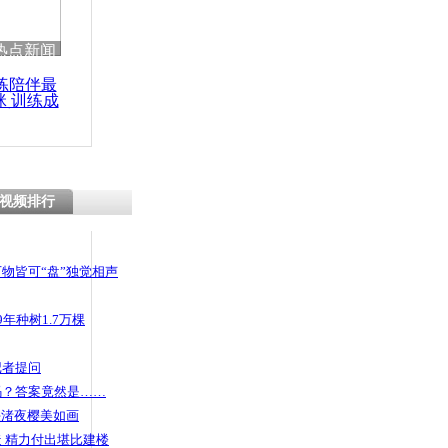
 哀思悼忠
热点新闻
练陪伴最
咪 训练成
功瘦身
飞机大赛
礼
视频排行
物皆可“盘”独觉相声
年种树1.7万棵
记者提问
码？答案竟然是……
头渚夜樱美如画
 精力付出堪比建楼