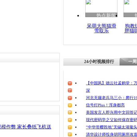
清明祭英烈
魂
责任编辑：【
王胤
】
热点新闻
呆萌大熊猫滑
狗教
雪取乐
胖猫
新疆举办纸
为青奥会献
24小时视频排行
一周
【中国风】德云社孟鹤堂：万
深
河北无腿老兵马三小：爬行19
信号灯Plus！浑身都亮
美国发言人即兴用中文回答
现代密码学之父如何保存密
模作弊 家长叠纸飞机送
“中华赏樱胜地”无锡太湖鼋
清华设计师投身胡同厕所改造