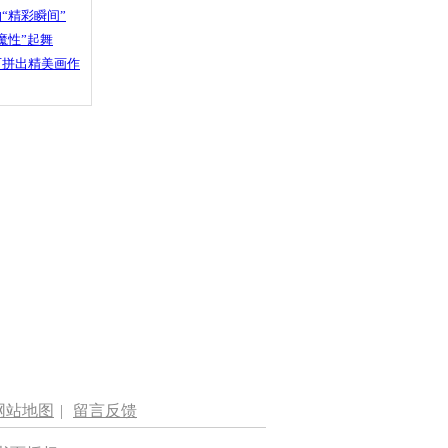
“精彩瞬间”
魔性”起舞
石拼出精美画作
网站地图
|
留言反馈