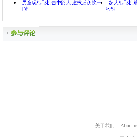
男童玩纸飞机击中路人 道歉后仍挨一
超大纸飞机放
耳光
秒钟
关于我们
|
About u