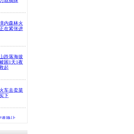
力就摘牌
境内森林火
正在紧张进
山跌落海拔
崖被困1天1夜
救起
火车去卖菜
买下
把道路让
突发疾病交