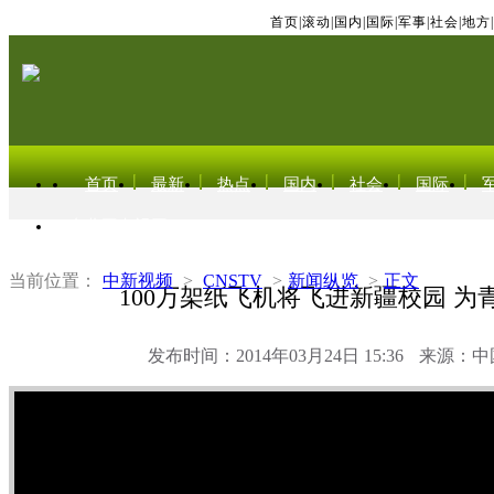
首页
|
滚动
|
国内
|
国际
|
军事
|
社会
|
地方
|
首页
最新
热点
国内
社会
国际
东北亚电视网
当前位置：
中新视频
>
CNSTV
>
新闻纵览
>
正文
100万架纸飞机将飞进新疆校园 为
发布时间：2014年03月24日 15:36
来源：中