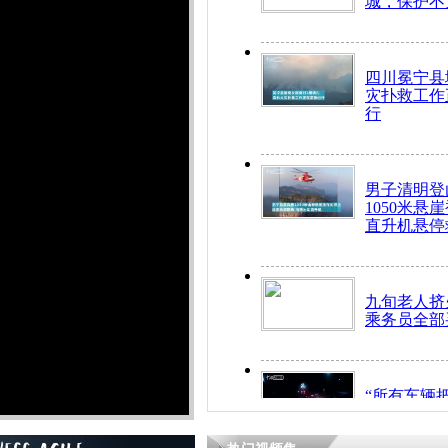
城，保护不
四川冕宁县
灾扑救工作
行
男子清明登
1050米悬
直升机悬停
九旬老人挤
乘务员全部
“所有车辆
开！”儿童
警急速救助