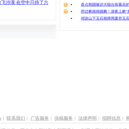
飞沙漠 在空中只待了六
盘点韩国瑜访大陆台前幕后的
想过桥就得跳舞！游客上桥“
祁连山下玉石画师用废弃玉
s
|
联系我们
|
广告服务
|
供稿服务
|
法律声明
|
招聘信息
|