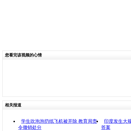
分类名称：
CNSTV
您看完该视频的心情
相关报道
学生吹泡泡扔纸飞机被开除 教育局责
印度发生大规
令撤销处分
答案