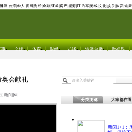
港澳
|
台湾
|
华人
|
侨网
|
财经
|
金融
|
证券
|
房产
|
能源
|
IT
|
汽车
|
游戏
|
文化
|
娱乐
|
体育
|
健康
军事
文娱
体育
财经
访谈
港澳台侨
微视界
青奥会献礼
国新闻网
分类浏览
大家都在看
新闻1+1