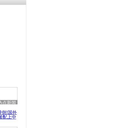
残疾男子因
砸银行
千年传统习
众为娥皇女
行被查情绪
回答崩溃原
热点新闻
乡上万人欢
醉倒!国外
节
被配上中
国民乐