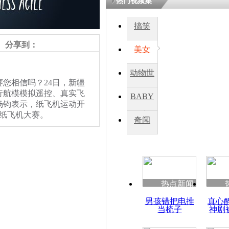
热门视频集
搞笑
四川一精神
病发持大锤
分享到：
美女
动物世
探访传承四
您相信吗？24日，新疆
俗：近万民
界
行航模模拟遥控、真实飞
BABY
英省亲送行
杨钧表示，纸飞机运动开
疆纸飞机大赛。
秀
奇闻
小伙骑车逆
要的纸飞机比赛总决赛是
崩溃 网上
这些青少年，搞这个纸飞机
因
利匹克委员会，作为创办
热点新闻
四川兴文苗
男孩错把电推
真心
度苗族花山
当梳子
神剧