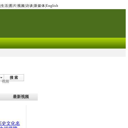
|
生活
|
图片
|
视频
|
访谈
|
新媒体
|
English
搜 索
视频
最新视频
：历史文化名