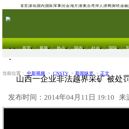
首页
|
滚动
|
国内
|
国际
|
军事
|
社会
|
地方
|
港澳
|
台湾
|
华人
|
侨网
|
财经
|
金融
|
首页
最新
热点
国内
社会
国际
东北亚电视网
当前位置：
中新视频
>
CNSTV
>
新闻纵览
>
正文
山西一企业非法越界采矿 被处
发布时间：2014年04月11日 19:10
来