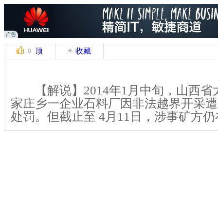
顶
收藏
0
【解说】2014年1月中旬，山西省
家庄乡一企业石料厂因非法越界开采遭
处罚。但截止至 4月11日，涉事矿方
【解说】在娄烦县盖家庄乡寺明庄
县第二水泥厂采矿队石料厂生产依旧，
出“嗒嗒”的撞击声。采石场内，装载
辆往来穿梭，工人正在紧张作业。
关键词：