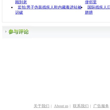
顾到老
便邻里
监拍:男子伪装残疾人鞋内藏毒进站被
国际残疾人
识破
翅膀
关于我们
|
About us
|
联系我们
|
广告服务