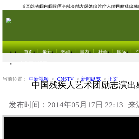
首页
|
滚动
|
国内
|
国际
|
军事
|
社会
|
地方
|
港澳
|
台湾
|
华人
|
侨网
|
财经
|
金融
|
首页
最新
热点
国内
社会
国际
东北亚电视网
当前位置：
中新视频
>
CNSTV
>
新闻纵览
>
正文
中国残疾人艺术团励志演出
发布时间：2014年05月17日 22:13
来