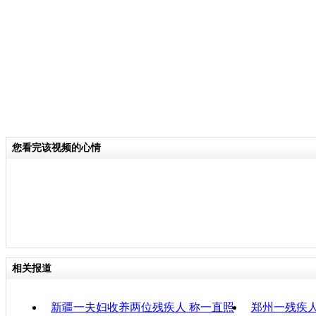
术团的经典之作，《千手观音》一出场
美的造型、曼妙的舞姿、庄严的法相，
场上千名观众的心灵。
关键词：
分类名称：
CNSTV
您看完该视频的心情
责任
相关报道
新疆一夫妇收养两位残疾人 称一直照
郑州一残疾