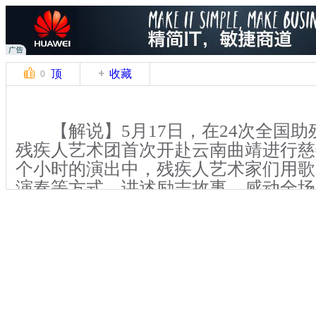
顶
收藏
0
【解说】5月17日，在24次全国助
残疾人艺术团首次开赴云南曲靖进行慈
个小时的演出中，残疾人艺术家们用歌
演奏等方式，讲述励志故事，感动全场
【解说】 “我们渴望于黑暗中体味
感悟音律，于残缺中寻求完美。”在芭
的旋律中，演出拉开了序幕。盲人歌曲
缩舞剧、音乐剧、器乐联奏，一个接一
令观众沉浸在美妙的音乐之旅当中。作