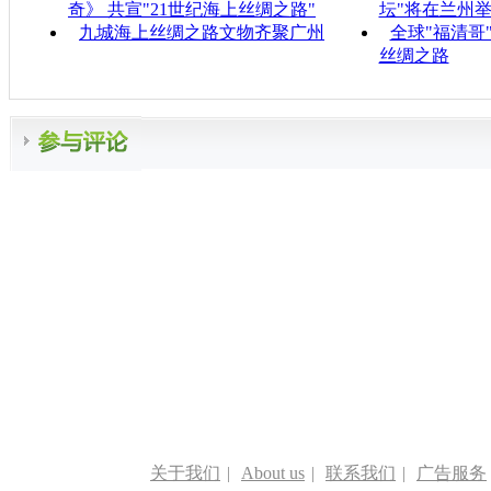
奇》 共宣"21世纪海上丝绸之路"
坛"将在兰州
九城海上丝绸之路文物齐聚广州
全球"福清哥
丝绸之路
关于我们
|
About us
|
联系我们
|
广告服务