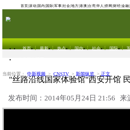
首页
|
滚动
|
国内
|
国际
|
军事
|
社会
|
地方
|
港澳
|
台湾
|
华人
|
侨网
|
财经
|
金融
|
首页
最新
热点
国内
社会
国际
东北亚电视网
当前位置：
中新视频
>
CNSTV
>
新闻纵览
>
正文
"丝路沿线国家体验馆"西安开馆 
发布时间：2014年05月24日 21:56
来