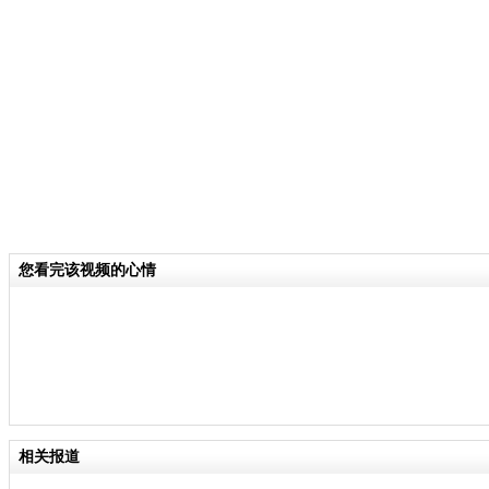
家联合对这10名受伤台胞，进行了身
州市医院有关负责人表示，目前10名
征平稳，基本符合转送条件。但转运过
个小时，仍有一定风险。
关键词：台胞 旅行团 坠江
分类名称：
CNSTV
您看完该视频的心情
责
相关报道