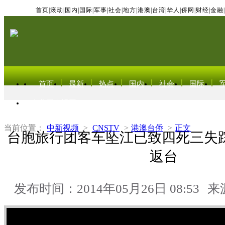
首页
|
滚动
|
国内
|
国际
|
军事
|
社会
|
地方
|
港澳
|
台湾
|
华人
|
侨网
|
财经
|
金融
|
首页
最新
热点
国内
社会
国际
东北亚电视网
当前位置：
中新视频
>
CNSTV
>
港澳台侨
>
正文
台胞旅行团客车坠江已致四死三失踪
返台
发布时间：2014年05月26日 08:53
来